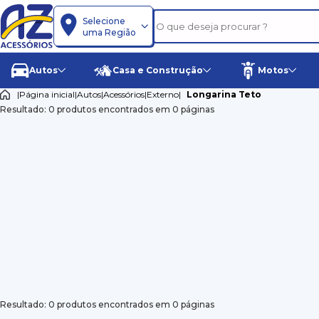
Selecione
uma Região
Autos
Casa e Construção
Motos
|
Página inicial
|
Autos
|
Acessórios
|
Externo
|
Longarina Teto
Resultado: 0 produtos encontrados em 0 páginas
Resultado: 0 produtos encontrados em 0 páginas