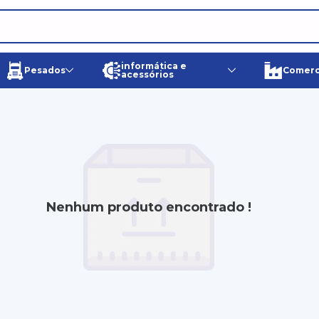
informática e
Pesados
Comerci
acessórios
Nenhum produto encontrado !