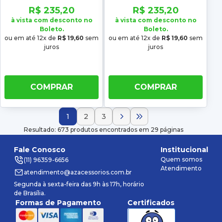
R$ 235,20
R$ 235,20
à vista com desconto no
à vista com desconto no
Boleto.
Boleto.
ou em até 12x de
R$ 19,60
sem
ou em até 12x de
R$ 19,60
sem
juros
juros
COMPRAR
COMPRAR
1
2
3
Resultado: 673 produtos encontrados em 29 páginas
Fale Conosco
Institucional
Quem somos
(11) 96359-6656
Atendimento
atendimento@azacessorios.com.br
Segunda à sexta-feira das 9h às 17h, horário
de Brasília.
Formas de Pagamento
Certificados