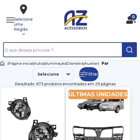
0
Selecione
uma
Região
|
Página inicial
|
Autos
|
Iluminação
|
Dianteira
|
Auxiliar
|
Par
Filtrar
Resultado: 673 produtos encontrados em 29 páginas
ÚLTIMAS UNIDADES