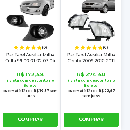
(0)
(0)
Par Farol Auxiliar Milha
Par Farol Auxiliar Milha
Celta 99 00 01 02 03 04
Cerato 2009 2010 2011
05 06
2012 2013 Exceto Koup
R$ 172,48
R$ 274,40
à vista com desconto no
à vista com desconto no
Boleto.
Boleto.
ou em até 12x de
R$ 14,37
sem
ou em até 12x de
R$ 22,87
juros
sem juros
COMPRAR
COMPRAR