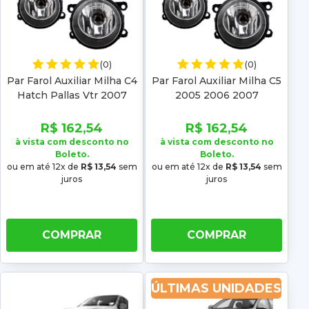
(0)
(0)
Par Farol Auxiliar Milha C4
Par Farol Auxiliar Milha C5
Hatch Pallas Vtr 2007
2005 2006 2007
2008 2009 2010 2011
2012
R$ 162,54
R$ 162,54
à vista com desconto no
à vista com desconto no
Boleto.
Boleto.
ou em até 12x de
R$ 13,54
sem
ou em até 12x de
R$ 13,54
sem
juros
juros
COMPRAR
COMPRAR
ÚLTIMAS UNIDADES