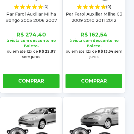
(0)
(0)
Par Farol Auxiliar Milha
Par Farol Auxiliar Milha C3
Bongo 2005 2006 2007
2009 2010 2011 2012
2008 2009 2010 2011
2012
R$ 274,40
R$ 162,54
à vista com desconto no
à vista com desconto no
Boleto.
Boleto.
ou em até 12x de
R$ 22,87
ou em até 12x de
R$ 13,54
sem
sem juros
juros
COMPRAR
COMPRAR