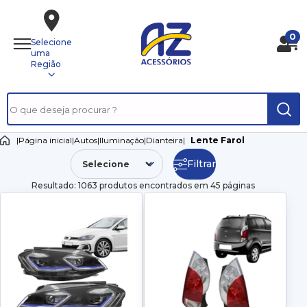
0
Selecione
uma
Região
|
Página inicial
|
Autos
|
Iluminação
|
Dianteira
|
Lente Farol
Filtrar
Resultado: 1063 produtos encontrados em 45 páginas