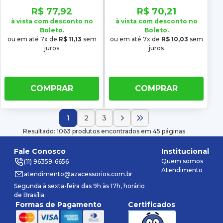
2011
R$ 77,92
R$ 70,21
à vista com desconto no
à vista com desconto no
Boleto.
Boleto.
ou em até 7x de
R$ 11,13
sem
ou em até 7x de
R$ 10,03
sem
juros
juros
COMPRAR
COMPRAR
1
2
3
Resultado: 1063 produtos encontrados em 45 páginas
Fale Conosco
Institucional
Quem somos
(11) 96359-6656
Atendimento
atendimento@azacessorios.com.br
Segunda à sexta-feira das 9h às 17h, horário
de Brasília.
Formas de Pagamento
Certificados