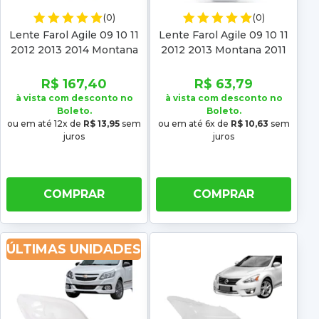
(0)
(0)
Lente Farol Agile 09 10 11
Lente Farol Agile 09 10 11
2012 2013 2014 Montana
2012 2013 Montana 2011
11 12 13 14 2015 2016 2017
2012 2013 2014 2015 2016
2018 2019 2020 2021
2017 2018 2019 2020 2021
R$ 167,40
R$ 63,79
à vista com desconto no
à vista com desconto no
Boleto.
Boleto.
ou em até 12x de
R$ 13,95
sem
ou em até 6x de
R$ 10,63
sem
juros
juros
COMPRAR
COMPRAR
ÚLTIMAS UNIDADES