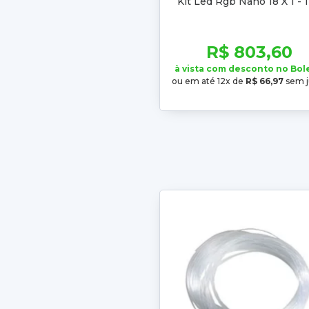
Kit Led Rgb Nano 18 X 1 - 
R$ 803,60
à vista com desconto no Bol
ou em até 12x de
R$ 66,97
sem j