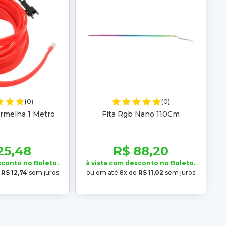
(0)
(0)
rmelha 1 Metro
Fita Rgb Nano 110Cm
25,48
R$ 88,20
sconto no Boleto.
à vista com desconto no Boleto.
e
R$ 12,74
sem juros
ou em até 8x de
R$ 11,02
sem juros