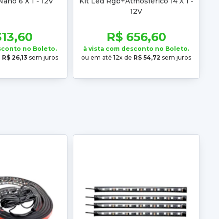
Nano 6 X 1 - 12V
Kit Led Rgb+Atmosférico 14 X 1 -
12V
313,60
R$ 656,60
sconto no Boleto.
à vista com desconto no Boleto.
e
R$ 26,13
sem juros
ou em até 12x de
R$ 54,72
sem juros