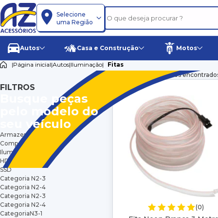
Selecione
uma Região
Autos
Casa e Construção
Motos
|
Página inicial
|
Autos
|
Iluminação
|
Fitas
Resultado: 26 produtos encontrado
FILTROS
Busque peças
pelo modelo do
seu veículo
Armazenamento
Componentes
Iluminação
HD
SSD
Categoria N2-3
Categoria N2-4
Categoria N2-3
Categoria N2-4
(0)
CategoriaN3-1