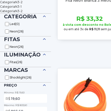
Fita Neon Branca 3 Metr
CategoriaN3-2
CategoriaN3-1
CategoriaN3-2
CATEGORIA
R$ 33,32
Led
(0)
à vista com desconto no Bol
ou em até 3x de
R$ 11,11
sem ju
Neon
(26)
FITAS
Neon
(26)
ILUMINAÇÃO
Fitas
(26)
MARCAS
Shocklight
(26)
PREÇO
Mínimo: R$ 19,60
R$
Máximo: R$ 803,60