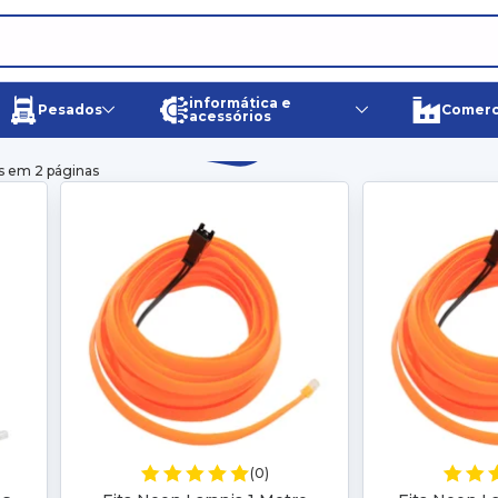
informática e
Pesados
Comerci
acessórios
s em 2 páginas
(0)