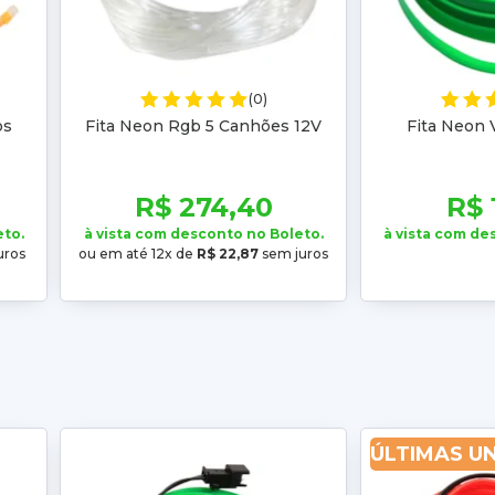
(0)
os
Fita Neon Rgb 5 Canhões 12V
Fita Neon 
R$ 274,40
R$ 
eto.
à vista com desconto no Boleto.
à vista com de
uros
ou em até 12x de
R$ 22,87
sem juros
ÚLTIMAS U