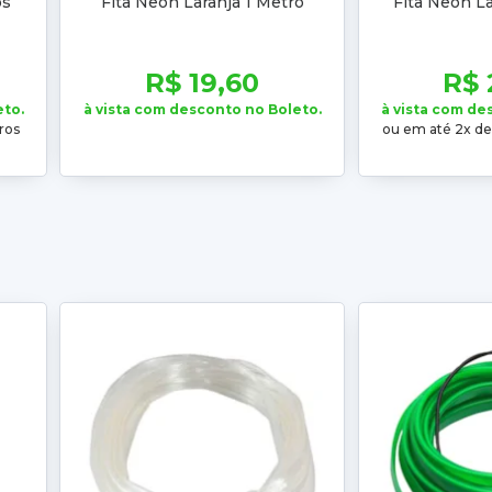
os
Fita Neon Laranja 1 Metro
Fita Neon La
R$ 19,60
R$ 
eto.
à vista com desconto no Boleto.
à vista com de
ros
ou em até 2x d