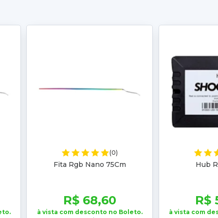
(0)
Fita Rgb Nano 75Cm
Hub R
R$ 68,60
R$ 
eto.
à vista com desconto no Boleto.
à vista com de