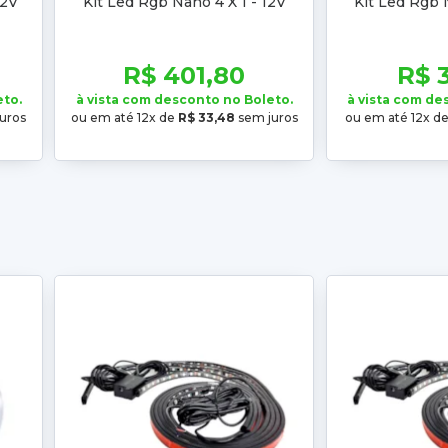
12V
Kit Led Rgb Nano 4 X 1 - 12V
Kit Led Rgb 
R$ 401,80
R$ 
eto.
à vista com desconto no Boleto.
à vista com de
uros
ou em até 12x de
R$ 33,48
sem juros
ou em até 12x d