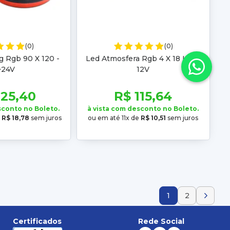
(0)
(0)
g Rgb 90 X 120 -
Led Atmosfera Rgb 4 X 18 Leds
~24V
12V
225,40
R$ 115,64
sconto no Boleto.
à vista com desconto no Boleto.
e
R$ 18,78
sem juros
ou em até 11x de
R$ 10,51
sem juros
1
2
Certificados
Rede Social