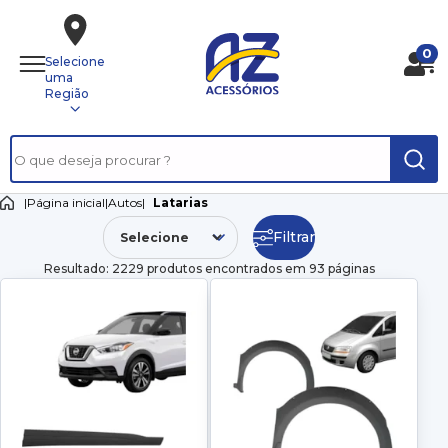
0
Selecione
uma
Região
|
Página inicial
|
Autos
|
Latarias
Filtrar
Resultado: 2229 produtos encontrados em 93 páginas