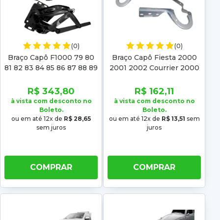
(0)
(0)
Braço Capô F1000 79 80
Braço Capô Fiesta 2000
81 82 83 84 85 86 87 88 89
2001 2002 Courrier 2000
90 91 92
2001 2002 2003 2004
2005 2006 2007 2008
R$ 343,80
R$ 162,11
2009 2010 201
à vista com desconto no
à vista com desconto no
Boleto.
Boleto.
ou em até 12x de
R$ 28,65
ou em até 12x de
R$ 13,51
sem
sem juros
juros
COMPRAR
COMPRAR