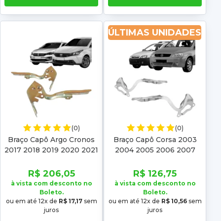
ÚLTIMAS UNIDADES
(0)
(0)
Braço Capô Argo Cronos
Braço Capô Corsa 2003
2017 2018 2019 2020 2021
2004 2005 2006 2007
2022 2023
2008 2009 2010 2011
2012 Montana 03 04 05
R$ 206,05
R$ 126,75
06 07 08 09 10
à vista com desconto no
à vista com desconto no
Boleto.
Boleto.
ou em até 12x de
R$ 17,17
sem
ou em até 12x de
R$ 10,56
sem
juros
juros