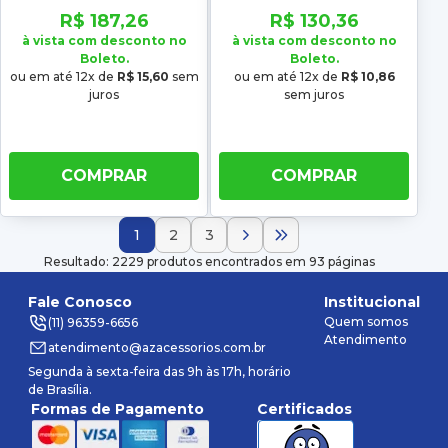
R$ 187,26
R$ 130,36
à vista com desconto no
à vista com desconto no
Boleto.
Boleto.
ou em até 12x de
R$ 15,60
sem
ou em até 12x de
R$ 10,86
juros
sem juros
COMPRAR
COMPRAR
1
2
3
Resultado: 2229 produtos encontrados em 93 páginas
Fale Conosco
Institucional
Quem somos
(11) 96359-6656
Atendimento
atendimento@azacessorios.com.br
Segunda à sexta-feira das 9h às 17h, horário
de Brasília.
Formas de Pagamento
Certificados