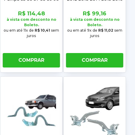
91 92
2017 2018 2019 2020
Oroch 2015 2016 2017
R$ 114,48
R$ 99,16
2018 19 20
à vista com desconto no
à vista com desconto no
Boleto.
Boleto.
ou em até 11x de
R$ 10,41
sem
ou em até 9x de
R$ 11,02
sem
juros
juros
COMPRAR
COMPRAR