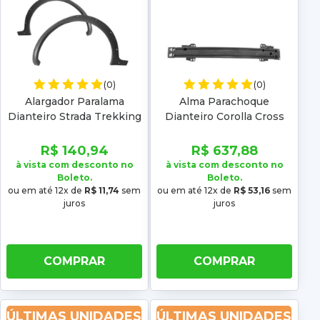
(0)
(0)
Alargador Paralama
Alma Parachoque
Dianteiro Strada Trekking
Dianteiro Corolla Cross
2005 2006 2007 2008
2020 2021 2022 2023
2024 2025
R$ 140,94
R$ 637,88
à vista com desconto no
à vista com desconto no
Boleto.
Boleto.
ou em até 12x de
R$ 11,74
sem
ou em até 12x de
R$ 53,16
sem
juros
juros
COMPRAR
COMPRAR
ÚLTIMAS UNIDADES
ÚLTIMAS UNIDADES