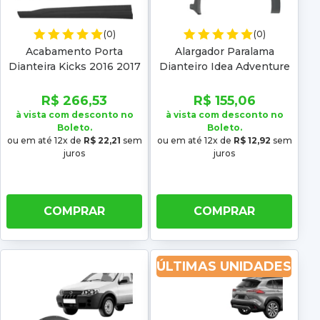
(0)
(0)
Acabamento Porta
Alargador Paralama
Dianteira Kicks 2016 2017
Dianteiro Idea Adventure
2018 2019 2020 2021
2005 2006 2007 2008
2022 2023 2024 2025
2009 2010
R$ 266,53
R$ 155,06
Inferior
à vista com desconto no
à vista com desconto no
Boleto.
Boleto.
ou em até 12x de
R$ 22,21
sem
ou em até 12x de
R$ 12,92
sem
juros
juros
COMPRAR
COMPRAR
ÚLTIMAS UNIDADES