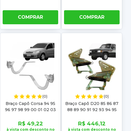
COMPRAR
COMPRAR
(0)
(0)
Braço Capô Corsa 94 95
Braço Capô D20 85 86 87
96 97 98 99 00 01 02 03
88 89 90 91 92 93 94 95
04 05 06 07 08 09 Celta
96 97
2001 2002 2003 2004
R$ 49,22
R$ 446,12
2005
à vista com desconto no
à vista com desconto no