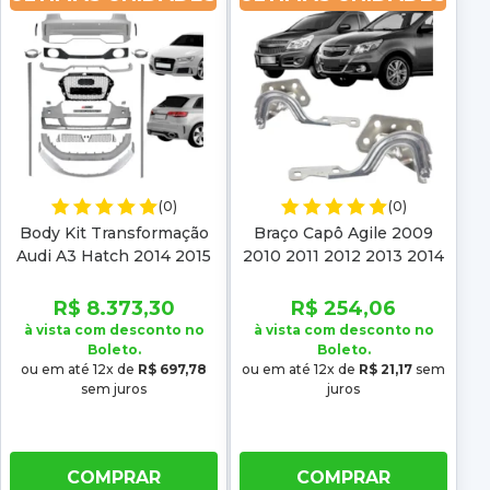
(0)
(0)
Body Kit Transformação
Braço Capô Agile 2009
Audi A3 Hatch 2014 2015
2010 2011 2012 2013 2014
2016 Para RS3
2015 16 Montana 11 12 13
14 15 16 17 18 19 20 21 22
R$ 8.373,30
R$ 254,06
à vista com desconto no
à vista com desconto no
Boleto.
Boleto.
ou em até 12x de
R$ 697,78
ou em até 12x de
R$ 21,17
sem
sem juros
juros
COMPRAR
COMPRAR