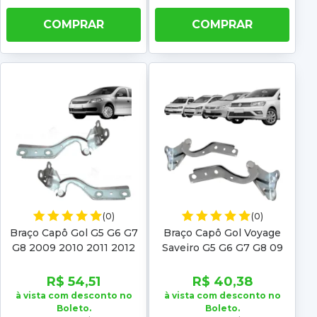
COMPRAR
COMPRAR
(0)
(0)
Braço Capô Gol G5 G6 G7
Braço Capô Gol Voyage
G8 2009 2010 2011 2012
Saveiro G5 G6 G7 G8 09
2013 2014 2015 2016 2017
10 11 12 13 14 15 16 17 18 19
2018 2019 2020 2021
20 21 22 Fox 09 10 A 21
R$ 54,51
R$ 40,38
2022 202
à vista com desconto no
à vista com desconto no
Boleto.
Boleto.