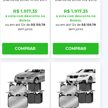
2012 2013 2014 2015 2016
2017 2018 2019 Low metal
2017 Low metal
R$ 1.917,35
R$ 1.917,35
à vista com desconto no
à vista com desconto no
Boleto.
Boleto.
ou em até 12x de
R$ 159,78
ou em até 12x de
R$ 159,78
sem juros
sem juros
COMPRAR
COMPRAR