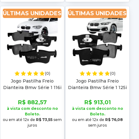
ÚLTIMAS UNIDADES
ÚLTIMAS UNIDADES
(0)
(0)
Jogo Pastilha Freio
Jogo Pastilha Freio
Dianteira Bmw Série 1 116i
Dianteira Bmw Série 1 125i
118i 2012 2013 2014 2015
2011 2012 2013 2014 2015
Low metal
2016 Low metal
R$ 882,57
R$ 913,01
à vista com desconto no
à vista com desconto no
Boleto.
Boleto.
ou em até 12x de
R$ 73,55
sem
ou em até 12x de
R$ 76,08
juros
sem juros