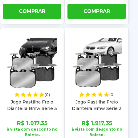
COMPRAR
COMPRAR
(0)
(0)
Jogo Pastilha Freio
Jogo Pastilha Freio
Dianteira Bmw Série 3
Dianteira Bmw Série 3
335i 2007 2008 2009
335i M-Sport 3.0 2014
2010 2011 2012 2013 2014
2015 Low metal
R$ 1.917,35
R$ 1.917,35
Low metal
à vista com desconto no
à vista com desconto no
Boleto.
Boleto.