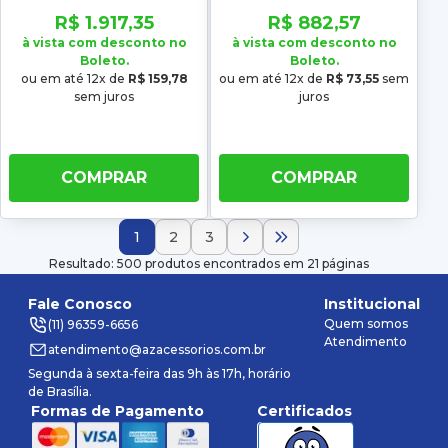
12 13 14 Low metal
06 07 08 09 10 11 Low
R$ 1.917,35
R$ 882,57
metal
à vista com desconto no
à vista com desconto no
Boleto.
Boleto.
ou em até 12x de
R$ 159,78
ou em até 12x de
R$ 73,55
sem
sem juros
juros
COMPRAR
COMPRAR
1
2
3
Resultado: 500 produtos encontrados em 21 páginas
Fale Conosco
Institucional
Quem somos
(11) 96359-6656
Atendimento
atendimento@azacessorios.com.br
Segunda à sexta-feira das 9h às 17h, horário
de Brasília.
Formas de Pagamento
Certificados