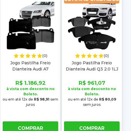
(0)
(0)
Jogo Pastilha Freio
Jogo Pastilha Freio
Dianteira Audi A7
Dianteira Audi Q3 2.0 1LJ
Sportback 2.0 Tsi 2014
2011 2012 2013 2014 2015
2015 2016 2017 2018 Low
2016 2017 2018 Low metal
R$ 1.186,92
R$ 961,07
metal
à vista com desconto no
à vista com desconto no
Boleto.
Boleto.
ou em até 12x de
R$ 98,91
sem
ou em até 12x de
R$ 80,09
juros
sem juros
COMPRAR
COMPRAR