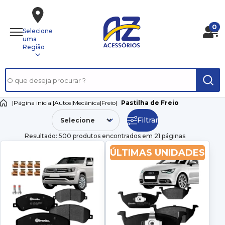
0
Selecione
uma
Região
|
Página inicial
|
Autos
|
Mecânica
|
Freio
|
Pastilha de Freio
Filtrar
Resultado: 500 produtos encontrados em 21 páginas
ÚLTIMAS UNIDADES