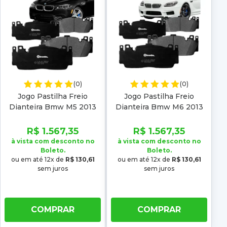
(0)
(0)
Jogo Pastilha Freio
Jogo Pastilha Freio
Dianteira Bmw M5 2013
Dianteira Bmw M6 2013
2014 2015 Low metal
2014 2015 2016 2017 2018
Low metal
R$ 1.567,35
R$ 1.567,35
à vista com desconto no
à vista com desconto no
Boleto.
Boleto.
ou em até 12x de
R$ 130,61
ou em até 12x de
R$ 130,61
sem juros
sem juros
COMPRAR
COMPRAR