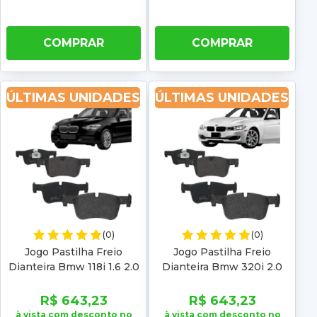
COMPRAR
COMPRAR
ÚLTIMAS UNIDADES
ÚLTIMAS UNIDADES
(0)
(0)
Jogo Pastilha Freio
Jogo Pastilha Freio
Dianteira Bmw 118i 1.6 2.0
Dianteira Bmw 320i 2.0
2012 2013 2014 2015 2016
2013 2014 2015 2016 2017
2017 2018 F20 F21 Low
2018 Touring F30 F31 Low
R$ 643,23
R$ 643,23
Metal
Metal
à vista com desconto no
à vista com desconto no