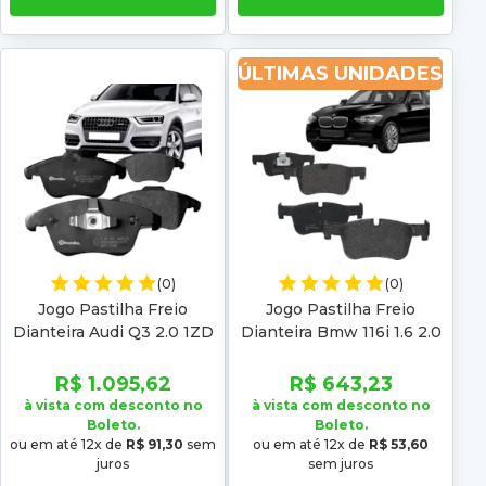
ÚLTIMAS UNIDADES
(0)
(0)
Jogo Pastilha Freio
Jogo Pastilha Freio
Dianteira Audi Q3 2.0 1ZD
Dianteira Bmw 116i 1.6 2.0
2011 2012 2013 2014 2015
2012 2013 2014 2015 2016
2016 2017 2018 Low metal
2017 2018 F20 F21 Low
R$ 1.095,62
R$ 643,23
Metal
à vista com desconto no
à vista com desconto no
Boleto.
Boleto.
ou em até 12x de
R$ 91,30
sem
ou em até 12x de
R$ 53,60
juros
sem juros