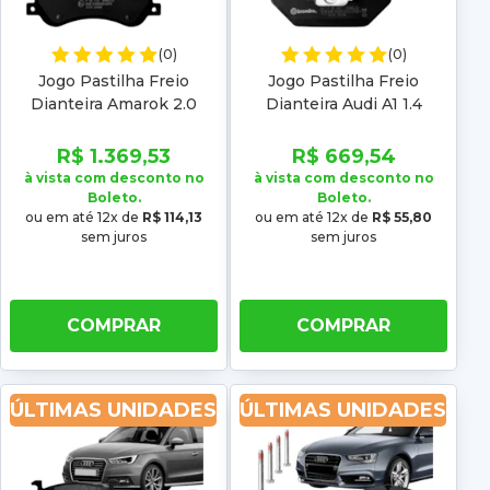
(0)
(0)
Jogo Pastilha Freio
Jogo Pastilha Freio
Dianteira Amarok 2.0
Dianteira Audi A1 1.4
2010 2011 2012 2013 2014
122CV 2011 2012 2013
2015 2016 2017 2018 2019
2014 2015 Low metal
R$ 1.369,53
R$ 669,54
Low metal
à vista com desconto no
à vista com desconto no
Boleto.
Boleto.
ou em até 12x de
R$ 114,13
ou em até 12x de
R$ 55,80
sem juros
sem juros
COMPRAR
COMPRAR
ÚLTIMAS UNIDADES
ÚLTIMAS UNIDADES