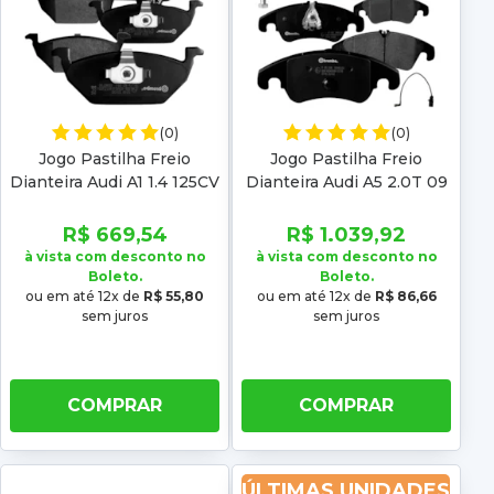
(0)
(0)
Jogo Pastilha Freio
Jogo Pastilha Freio
Dianteira Audi A1 1.4 125CV
Dianteira Audi A5 2.0T 09
2016 2017 2018 Low metal
10 11 12 13 14 15 16 Disco
320mm Chassi 4t Low
R$ 669,54
R$ 1.039,92
metal
à vista com desconto no
à vista com desconto no
Boleto.
Boleto.
ou em até 12x de
R$ 55,80
ou em até 12x de
R$ 86,66
sem juros
sem juros
COMPRAR
COMPRAR
ÚLTIMAS UNIDADES