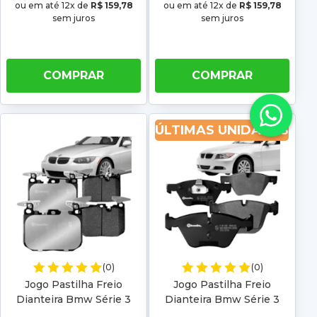
ou em até 12x de
R$ 159,78
ou em até 12x de
R$ 159,78
sem juros
sem juros
COMPRAR
COMPRAR
ÚLTIMAS UNIDADES
(0)
(0)
Jogo Pastilha Freio
Jogo Pastilha Freio
Dianteira Bmw Série 3
Dianteira Bmw Série 3
335i Sport 07 08 09 10 11
E90 320i 325i 330i 04 05