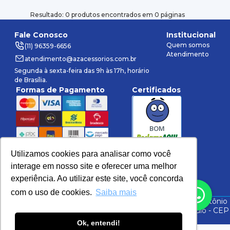
Resultado: 0 produtos encontrados em 0 páginas
Fale Conosco
Institucional
Quem somos
(11) 96359-6656
Atendimento
atendimento@azacessorios.com.br
Segunda à sexta-feira das 9h às 17h, horário
de Brasília.
Formas de Pagamento
Certificados
BOM
Utilizamos cookies para analisar como você
interage em nosso site e oferecer uma melhor
Rede Social
experiência. Ao utilizar este site, você concorda
Política de Privacidade
Política de Compra
com o uso de cookies.
Saiba mais
©
2026
AZ Acessórios.
Todos direitos reservados. Av. Antônio
Frederico Ozanan, 11200 - Galpão B2 - Jundiaí - São Paulo - CEP
30190-052 CNPJ: 20.384.849/0001-13
Ok, entendi!