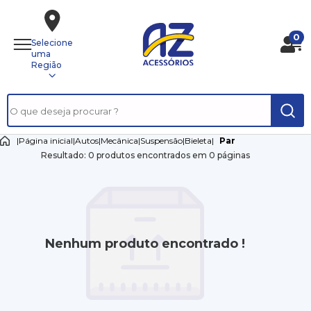
0
Selecione
uma
Região
|
Página inicial
|
Autos
|
Mecânica
|
Suspensão
|
Bieleta
|
Par
Resultado: 0 produtos encontrados em 0 páginas
Nenhum produto encontrado !