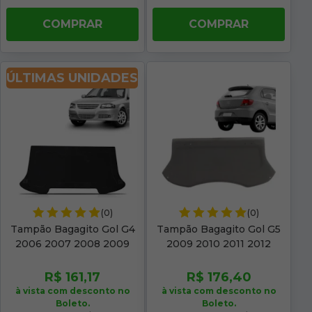
COMPRAR
COMPRAR
ÚLTIMAS UNIDADES
(0)
(0)
Tampão Bagagito Gol G4
Tampão Bagagito Gol G5
2006 2007 2008 2009
2009 2010 2011 2012
2010 2011 2012 2013 2014
Acarpetado Cinza
Acarpetado Preto
R$ 161,17
R$ 176,40
à vista com desconto no
à vista com desconto no
Boleto.
Boleto.