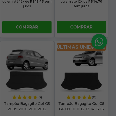
ou em até 12x de
R$ 13,43
sem
ou em até 12x de
R$ 14,70
juros
sem juros
COMPRAR
COMPRAR
ÚLTIMAS UNIDADES
(0)
(0)
Tampão Bagagito Gol G5
Tampão Bagagito Gol G5
2009 2010 2011 2012
G6 09 10 11 12 13 14 15 16
Acarpetado Grafite
Acarpetado Grafite