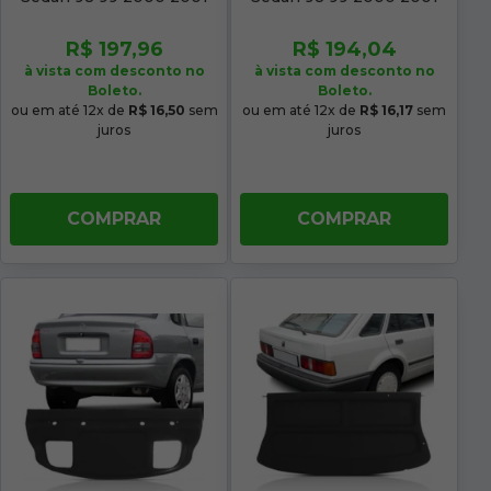
Acarpetado Cinza Com
Acarpetado Preto
Furo
R$ 197,96
R$ 194,04
à vista com desconto no
à vista com desconto no
Boleto.
Boleto.
ou em até 12x de
R$ 16,50
sem
ou em até 12x de
R$ 16,17
sem
juros
juros
COMPRAR
COMPRAR