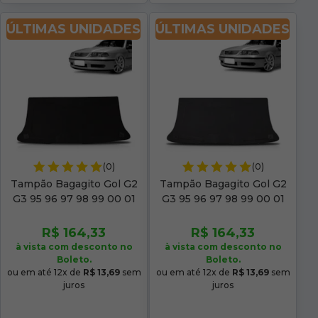
ÚLTIMAS UNIDADES
ÚLTIMAS UNIDADES
(0)
(0)
Tampão Bagagito Gol G2
Tampão Bagagito Gol G2
G3 95 96 97 98 99 00 01
G3 95 96 97 98 99 00 01
02 03 04 05 2/4 Portas
02 03 04 05 Acarpetado
Acarpetado Preto
Grafite
R$ 164,33
R$ 164,33
à vista com desconto no
à vista com desconto no
Boleto.
Boleto.
ou em até 12x de
R$ 13,69
sem
ou em até 12x de
R$ 13,69
sem
juros
juros