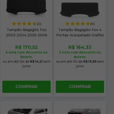
(0)
(0)
Tampão Bagagito Fox
Tampão Bagagito Fox 4
2003 2004 2005 2006
Portas Acarpetado Grafite
2007 2008 Acarpetado
Preto
R$ 170,52
R$ 164,33
à vista com desconto no
à vista com desconto no
Boleto.
Boleto.
ou em até 12x de
R$ 14,21
sem
ou em até 12x de
R$ 13,69
sem
juros
juros
COMPRAR
COMPRAR