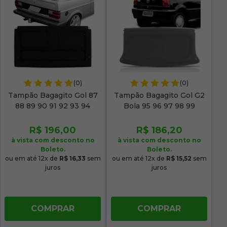
(0)
(0)
Tampão Bagagito Gol 87
Tampão Bagagito Gol G2
88 89 90 91 92 93 94
Bola 95 96 97 98 99
Acarpetado Preto
Acarpetado Grafite
R$ 196,00
R$ 186,20
à vista com desconto no
à vista com desconto no
Boleto.
Boleto.
ou em até 12x de
R$ 16,33
sem
ou em até 12x de
R$ 15,52
sem
juros
juros
COMPRAR
COMPRAR