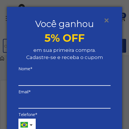
0
Selecione
Você ganhou
uma
Região
5% OFF
em sua primeira compra.
Cadastre-se e receba o cupom
|
Página inicial
|
Autos
|
Peças
|
Bagagito
Filtrar
Nome*
Resultado: 35 produtos encontrados em 2 páginas
Email*
Telefone*