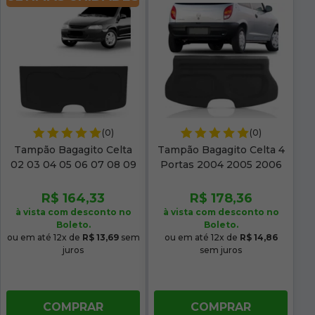
(0)
(0)
Tampão Bagagito Celta
Tampão Bagagito Celta 4
02 03 04 05 06 07 08 09
Portas 2004 2005 2006
10 11 12 13 14 15 16 2
2007 2008 2009
Portas Acarpetado Grafite
Acarpetado Grafite
R$ 164,33
R$ 178,36
à vista com desconto no
à vista com desconto no
Boleto.
Boleto.
ou em até 12x de
R$ 13,69
sem
ou em até 12x de
R$ 14,86
juros
sem juros
COMPRAR
COMPRAR