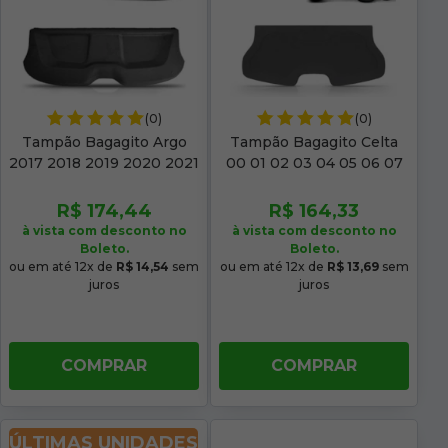
(0)
(0)
Tampão Bagagito Argo
Tampão Bagagito Celta
2017 2018 2019 2020 2021
00 01 02 03 04 05 06 07
2022 2023 Acarpetado
08 09 10 11 12 13 14 15 16
Preto
Acarpetado Grafite
R$ 174,44
R$ 164,33
à vista com desconto no
à vista com desconto no
Boleto.
Boleto.
ou em até 12x de
R$ 14,54
sem
ou em até 12x de
R$ 13,69
sem
juros
juros
COMPRAR
COMPRAR
ÚLTIMAS UNIDADES