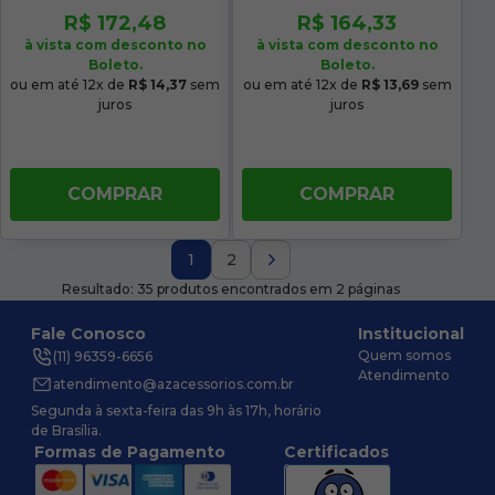
R$ 172,48
R$ 164,33
à vista com desconto no
à vista com desconto no
Boleto.
Boleto.
ou em até 12x de
R$ 14,37
sem
ou em até 12x de
R$ 13,69
sem
juros
juros
COMPRAR
COMPRAR
1
2
Resultado: 35 produtos encontrados em 2 páginas
Fale Conosco
Institucional
Quem somos
(11) 96359-6656
Atendimento
atendimento@azacessorios.com.br
Segunda à sexta-feira das 9h às 17h, horário
de Brasília.
Formas de Pagamento
Certificados