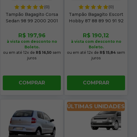
(0)
(0)
Tampão Bagagito Corsa
Tampão Bagagito Escort
Sedan 98 99 2000 2001
Hobby 87 88 89 90 91 92
Acarpetado Preto Com
Acarpetado Grafite
Furo
R$ 197,96
R$ 190,12
à vista com desconto no
à vista com desconto no
Boleto.
Boleto.
ou em até 12x de
R$ 16,50
sem
ou em até 12x de
R$ 15,84
sem
juros
juros
COMPRAR
COMPRAR
ÚLTIMAS UNIDADES