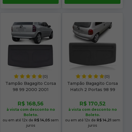
(0)
(0)
Tampão Bagagito Corsa
Tampão Bagagito Corsa
98 99 2000 2001
Hatch 2 Portas 98 99
Acarpetado 4 Portas
2000 2001 Acarpetado
Cinza
Cinza
R$ 168,56
R$ 170,52
à vista com desconto no
à vista com desconto no
Boleto.
Boleto.
ou em até 12x de
R$ 14,05
sem
ou em até 12x de
R$ 14,21
sem
juros
juros