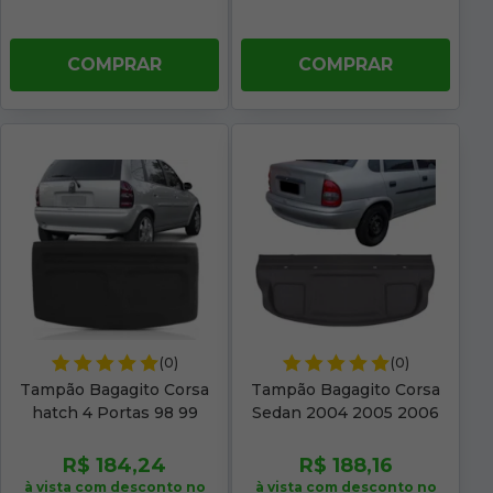
COMPRAR
COMPRAR
(0)
(0)
Tampão Bagagito Corsa
Tampão Bagagito Corsa
hatch 4 Portas 98 99
Sedan 2004 2005 2006
2000 2001 Acarpetado
2007 2008 2009 2010
Grafite
2011 2012 Acarpetado
R$ 184,24
R$ 188,16
Cinza
à vista com desconto no
à vista com desconto no