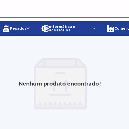
informática e
Pesados
Comerci
acessórios
Nenhum produto encontrado !