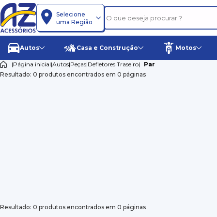
Selecione
uma Região
Autos
Casa e Construção
Motos
|
Página inicial
|
Autos
|
Peças
|
Defletores
|
Traseiro
|
Par
Resultado: 0 produtos encontrados em 0 páginas
Resultado: 0 produtos encontrados em 0 páginas