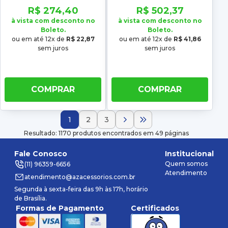
65 66 67 68 69 70
Superior
R$ 274,40
R$ 502,37
Collection
à vista com desconto no
à vista com desconto no
Boleto.
Boleto.
ou em até 12x de
R$ 22,87
ou em até 12x de
R$ 41,86
sem juros
sem juros
COMPRAR
COMPRAR
1
2
3
Resultado: 1170 produtos encontrados em 49 páginas
Fale Conosco
Institucional
Quem somos
(11) 96359-6656
Atendimento
atendimento@azacessorios.com.br
Segunda à sexta-feira das 9h às 17h, horário
de Brasília.
Formas de Pagamento
Certificados