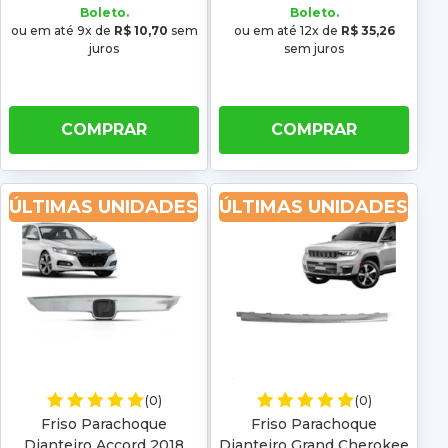
Boleto.
Boleto.
ou em até 9x de
R$ 10,70
sem
ou em até 12x de
R$ 35,26
juros
sem juros
COMPRAR
COMPRAR
ÚLTIMAS UNIDADES
ÚLTIMAS UNIDADES
(0)
(0)
Friso Parachoque
Friso Parachoque
Dianteiro Accord 2018
Dianteiro Grand Cherokee