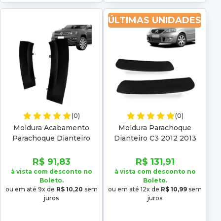
ÚLTIMAS UNIDADES
(0)
(0)
Moldura Acabamento
Moldura Parachoque
Parachoque Dianteiro
Dianteiro C3 2012 2013
Amarok 2017 2018 2019
2020 2021 2022 Preto
R$ 91,83
R$ 131,91
Liso
à vista com desconto no
à vista com desconto no
Boleto.
Boleto.
ou em até 9x de
R$ 10,20
sem
ou em até 12x de
R$ 10,99
sem
juros
juros