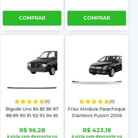
COMPRAR
COMPRAR
(0)
(0)
Bigode Uno 84 85 86 87
Friso Moldura Parachoque
88 89 90 91 92 93 94 95
Dianteiro Fusion 2006
96 97 98 99 00 01 02 03
2007 2008 2009 Inferior
04 05 06 07 08 09 10
Cromado
R$ 96,28
R$ 423,18
à vista com desconto no
à vista com desconto no