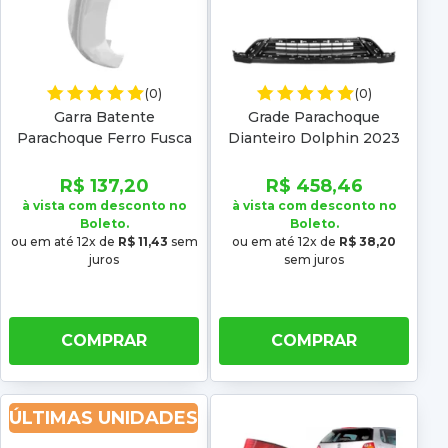
(0)
(0)
Garra Batente
Grade Parachoque
Parachoque Ferro Fusca
Dianteiro Dolphin 2023
Europeu 60 61 62 63 64
2024 2025 Inferior
65 66 67 68 69 70
R$ 137,20
R$ 458,46
Collection
à vista com desconto no
à vista com desconto no
Boleto.
Boleto.
ou em até 12x de
R$ 11,43
sem
ou em até 12x de
R$ 38,20
juros
sem juros
COMPRAR
COMPRAR
ÚLTIMAS UNIDADES