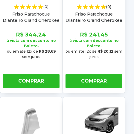
(0)
(0)
Friso Parachoque
Friso Parachoque
Dianteiro Grand Cherokee
Dianteiro Grand Cherokee
2023 2024 Cromado
23 24 Cromado Inferior
Inferior Central
Lado Direito
R$ 344,24
R$ 241,45
à vista com desconto no
à vista com desconto no
Boleto.
Boleto.
ou em até 12x de
R$ 28,69
ou em até 12x de
R$ 20,12
sem
sem juros
juros
COMPRAR
COMPRAR