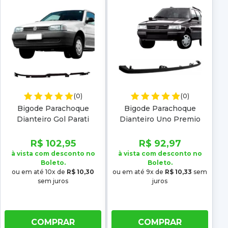
(0)
(0)
Bigode Parachoque
Bigode Parachoque
Dianteiro Gol Parati
Dianteiro Uno Premio
Saveiro Bola 95 96 97 98
Elba 91 A 2004
99
R$ 102,95
R$ 92,97
à vista com desconto no
à vista com desconto no
Boleto.
Boleto.
ou em até 10x de
R$ 10,30
ou em até 9x de
R$ 10,33
sem
sem juros
juros
COMPRAR
COMPRAR