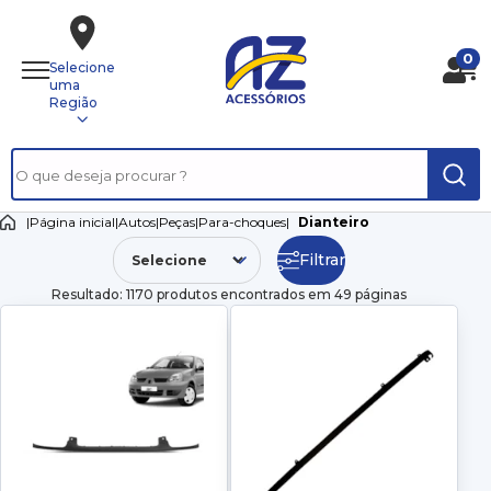
0
Selecione
uma
Região
|
Página inicial
|
Autos
|
Peças
|
Para-choques
|
Dianteiro
Filtrar
Resultado: 1170 produtos encontrados em 49 páginas