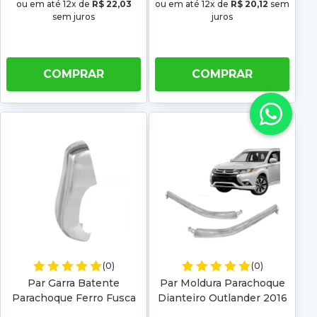
ou em até 12x de
R$ 22,03
ou em até 12x de
R$ 20,12
sem
sem juros
juros
COMPRAR
COMPRAR
(0)
(0)
Par Garra Batente
Par Moldura Parachoque
Parachoque Ferro Fusca
Dianteiro Outlander 2016
Europeu 60 61 62 63 64
2017 2018 2019 2020 2021