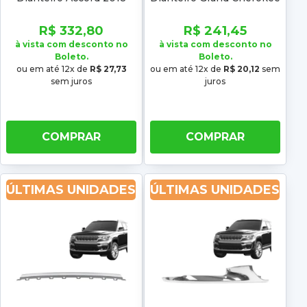
2019 2020 2021 Superior
2023 2024 Cromado
Cromado
R$ 332,80
R$ 241,45
à vista com desconto no
à vista com desconto no
Boleto.
Boleto.
ou em até 12x de
R$ 27,73
ou em até 12x de
R$ 20,12
sem
sem juros
juros
COMPRAR
COMPRAR
ÚLTIMAS UNIDADES
ÚLTIMAS UNIDADES