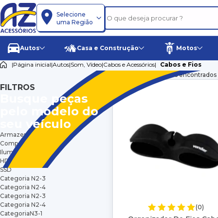
Selecione
uma Região
Autos
Casa e Construção
Motos
|
Página inicial
|
Autos
|
Som, Vídeo
|
Cabos e Acessórios
|
Cabos e Fios
Resultado: 2 produtos encontrados
FILTROS
Busque peças
pelo modelo do
seu veículo
Armazenamento
Componentes
Iluminação
HD
SSD
Categoria N2-3
Categoria N2-4
Categoria N2-3
Categoria N2-4
(0)
CategoriaN3-1