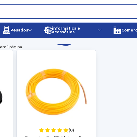
informática e
Pesados
Comerci
acessórios
 em 1 página
(0)