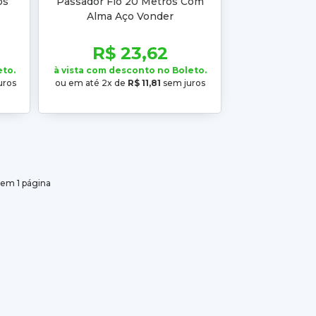
os
Passador Fio 20 Metros Com
Alma Aço Vonder
R$ 23,62
eto.
à vista com desconto no Boleto.
uros
ou em até 2x de
R$ 11,81
sem juros
 em 1 página