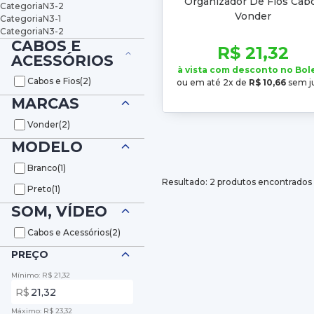
Organizador De Fios Cab
CategoriaN3-2
Vonder
CategoriaN3-1
CategoriaN3-2
CABOS E
R$ 21,32
ACESSÓRIOS
à vista com desconto no Bol
Cabos e Fios
(2)
ou em até 2x de
R$ 10,66
sem j
MARCAS
Vonder
(2)
MODELO
Branco
(1)
Resultado: 2 produtos encontrados
Preto
(1)
SOM, VÍDEO
Cabos e Acessórios
(2)
PREÇO
Mínimo: R$ 21,32
R$
Máximo: R$ 23,32