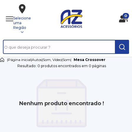
0
Selecione
uma
Região
|
Página inicial
|
Autos
|
Som, Vídeo
|
Som
|
Mesa Crossover
Resultado: 0 produtos encontrados em 0 páginas
Nenhum produto encontrado !