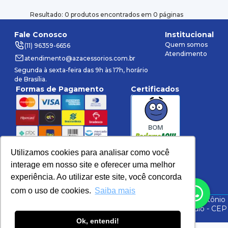
Resultado: 0 produtos encontrados em 0 páginas
Fale Conosco
Institucional
Quem somos
(11) 96359-6656
Atendimento
atendimento@azacessorios.com.br
Segunda à sexta-feira das 9h às 17h, horário
de Brasília.
Formas de Pagamento
Certificados
BOM
Utilizamos cookies para analisar como você
interage em nosso site e oferecer uma melhor
Rede Social
experiência. Ao utilizar este site, você concorda
Política de Privacidade
Política de Compra
com o uso de cookies.
Saiba mais
©
2026
AZ Acessórios.
Todos direitos reservados. Av. Antônio
Frederico Ozanan, 11200 - Galpão B2 - Jundiaí - São Paulo - CEP
30190-052 CNPJ: 20.384.849/0001-13
Ok, entendi!