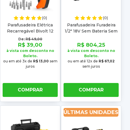
(0)
(0)
Parafusadeira Elétrica
Parafusadeira Furadeira
Recarregável Bivolt 12
1/2" 18V Sem Bateria Sem
bits Ajustável
Carregador Ipfv 1819I
De:
R$ 49,00
R$ 39,00
R$ 804,25
à vista com desconto no
à vista com desconto no
Boleto.
Boleto.
ou em até 3x de
R$ 13,00
sem
ou em até 12x de
R$ 67,02
juros
sem juros
COMPRAR
COMPRAR
ÚLTIMAS UNIDADES