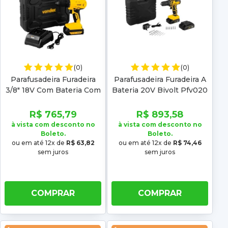
(0)
(0)
Parafusadeira Furadeira
Parafusadeira Furadeira A
3/8" 18V Com Bateria Com
Bateria 20V Bivolt Pfv020
Carregador Ipfv 1852
Vonder
R$ 765,79
R$ 893,58
à vista com desconto no
à vista com desconto no
Boleto.
Boleto.
ou em até 12x de
R$ 63,82
ou em até 12x de
R$ 74,46
sem juros
sem juros
COMPRAR
COMPRAR