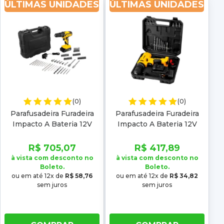
ÚLTIMAS UNIDADES
ÚLTIMAS UNIDADES
(0)
(0)
Parafusadeira Furadeira
Parafusadeira Furadeira
Impacto A Bateria 12V
Impacto A Bateria 12V
Jogo Com 74 Acessórios
Pfv120I Vonder
Vonder
R$ 705,07
R$ 417,89
à vista com desconto no
à vista com desconto no
Boleto.
Boleto.
ou em até 12x de
R$ 58,76
ou em até 12x de
R$ 34,82
sem juros
sem juros