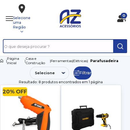
0
Selecione
uma
Região
Página
Casa e
|
|
|
Ferramentas
|
Elétricas
|
Parafusadeira
inicial
Construção
Filtrar
Resultado: 8 produtos encontrados em 1 página
20% OFF