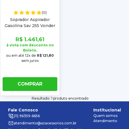
(0)
Soprador Aspirador
Gasolina Sav 255 Vonder
R$ 1.461,61
à vista com desconto no
Boleto.
ou em até 12x de
R$ 121,80
sem juros
COMPRAR
Resultado: 1 produto encontrado
Fale Conosco
Institucional
Quem somos
(11) 96359-6656
Atendimento
atendimento@azacessorios.com.br