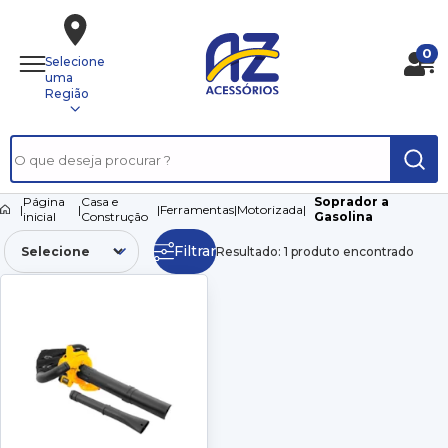
0
Selecione
uma
Região
Página
Casa e
Soprador a
|
|
|
Ferramentas
|
Motorizada
|
inicial
Construção
Gasolina
Filtrar
Resultado: 1 produto encontrado