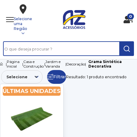
0
Selecione
uma
Região
Página
Casa e
Jardim e
Grama Sintética
|
|
|
|
Decoração
|
inicial
Construção
Varanda
Decorativa
Filtrar
Resultado: 1 produto encontrado
ÚLTIMAS UNIDADES