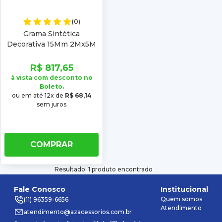
(0)
Grama Sintética
Decorativa 15Mm 2Mx5M
Vonder
R$ 817,65
à vista com desconto no
Boleto.
ou em até 12x de
R$ 68,14
sem juros
COMPRAR
Resultado: 1 produto encontrado
Fale Conosco
Institucional
Quem somos
(11) 96359-6656
Atendimento
atendimento@azacessorios.com.br