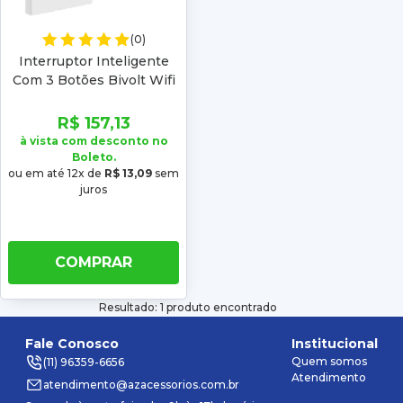
(0)
Interruptor Inteligente
Com 3 Botões Bivolt Wifi
Touch Alexa
R$ 157,13
à vista com desconto no
Boleto.
ou em até 12x de
R$ 13,09
sem
juros
COMPRAR
Resultado: 1 produto encontrado
Fale Conosco
Institucional
Quem somos
(11) 96359-6656
Atendimento
atendimento@azacessorios.com.br