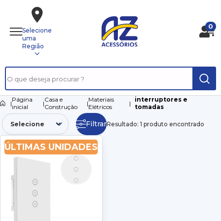
0
Selecione
uma
Região
Página
Casa e
Materiais
interruptores e
|
|
|
|
inicial
Construção
Elétricos
tomadas
Filtrar
Resultado: 1 produto encontrado
ÚLTIMAS UNIDADES