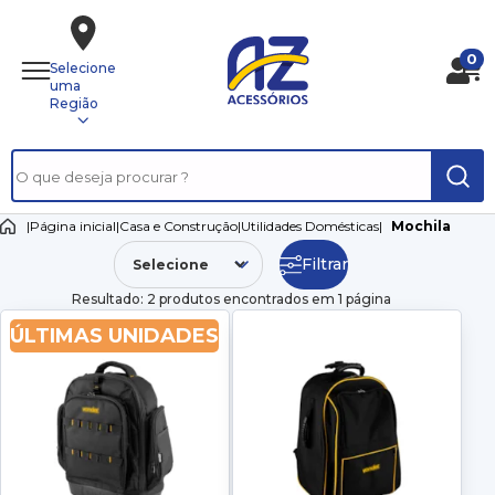
0
Selecione
uma
Região
|
Página inicial
|
Casa e Construção
|
Utilidades Domésticas
|
Mochila
Filtrar
Resultado: 2 produtos encontrados em 1 página
ÚLTIMAS UNIDADES