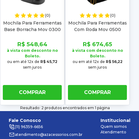
(0)
(0)
Mochila Para Ferramentas
Mochila Para Ferramentas
Base Borracha Mov 0300
Com Roda Mov 0500
Vonder
Vonder
R$ 548,64
R$ 674,65
à vista com desconto no
à vista com desconto no
Boleto.
Boleto.
ou em até 12x de
R$ 45,72
ou em até 12x de
R$ 56,22
sem juros
sem juros
COMPRAR
COMPRAR
Resultado: 2 produtos encontrados em 1 página
Fale Conosco
Institucional
Quem somos
(11) 96359-6656
Atendimento
atendimento@azacessorios.com.br