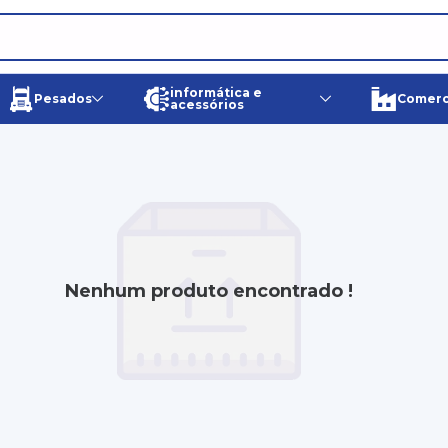
informática e
Pesados
Comerci
acessórios
Nenhum produto encontrado !