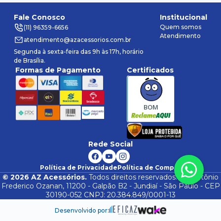
Fale Conosco
Institucional
Quem somos
(11) 96359-6656
Atendimento
atendimento@azacessorios.com.br
Segunda à sexta-feira das 9h às 17h, horário
de Brasília.
Formas de Pagamento
Certificados
BOM
Rede Social
Política de Privacidade
Política de Compra
©
2026
AZ Acessórios.
Todos direitos reservados. Av. Antônio
Frederico Ozanan, 11200 - Galpão B2 - Jundiaí - São Paulo - CEP
30190-052 CNPJ: 20.384.849/0001-13
Desenvolvido por: