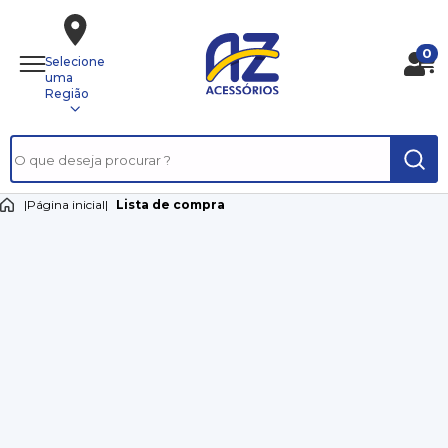
0
Selecione
uma
Região
|
Página inicial
|
Lista de compra