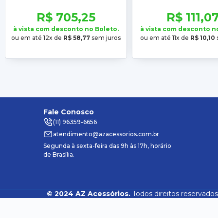
2017 2018 2019 2020 2021 2022
Up 2015 2016 2017 20
2023 Texturizado
2020 2021
R$ 705,25
R$ 111,0
à vista com desconto no Boleto.
à vista com desconto n
ou em até 12x de
R$ 58,77
sem juros
ou em até 11x de
R$ 10,10
Fale Conosco
(11) 96359-6656
atendimento@azacessorios.com.br
Segunda à sexta-feira das 9h às 17h, horário
de Brasília.
©
2024
AZ Acessórios.
Todos direitos reservados