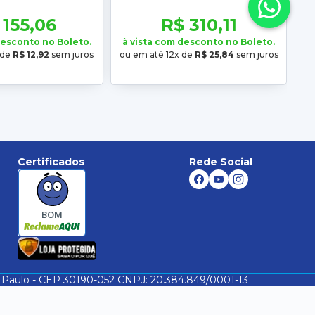
018 2019 2020 2021
G7 2016 2017 2018 2019 2020
2022
2021 2022
 155,06
R$ 310,11
desconto no Boleto.
à vista com desconto no Boleto.
 de
R$ 12,92
sem juros
ou em até 12x de
R$ 25,84
sem juros
Certificados
Rede Social
BOM
São Paulo - CEP 30190-052 CNPJ: 20.384.849/0001-13