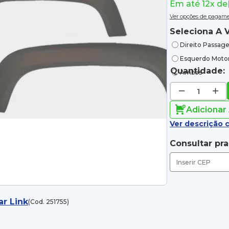
Em até 12x de
Ver opções de pagam
Seleciona A V
Direito Passage
Esquerdo Motor
Quantidade:
Ambos
Adicionar
Ver descrição 
Consultar pr
ar Link
(Cod. 251755)