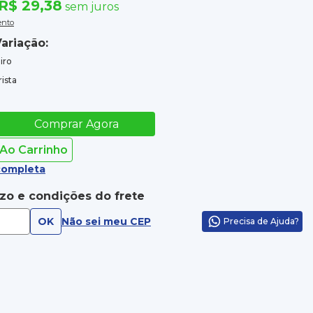
R$ 29,38
sem juros
ento
ariação:
iro
ista
Comprar Agora
 Ao Carrinho
completa
azo e condições do frete
OK
Não sei meu CEP
Precisa de Ajuda?