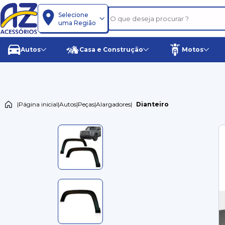
Selecione
uma Região
Autos
Casa e Construção
Motos
|
Página inicial
|
Autos
|
Peças
|
Alargadores
|
Dianteiro