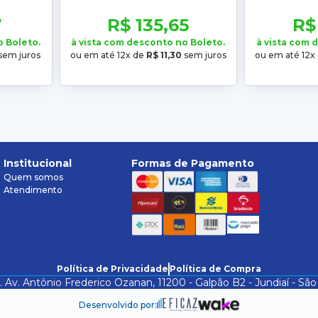
18 2019
2016 2017 2018 2019 2020 2021
2016 2017 2
2022
7
R$ 135,65
R$
o Boleto.
à vista com desconto no Boleto.
à vista com 
sem juros
ou em até 12x de
R$ 11,30
sem juros
ou em até 12x
Institucional
Formas de Pagamento
Quem somos
Atendimento
Política de Privacidade
Política de Compra
. Av. Antônio Frederico Ozanan, 11200 - Galpão B2 - Jundiaí - 
Desenvolvido por: