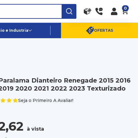
0
RA
PE
Canais de Atendimento
o e Industria
OFERTAS
(11) 96359-6656
SAC:
(11) 4003-0880
Paralama Dianteiro Renegade 2015 2016
2019 2020 2021 2022 2023 Texturizado
Seja o Primeiro A Avaliar!
2,62
à vista