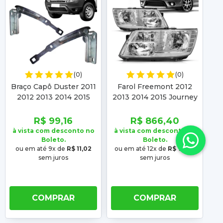
(0)
(0)
Braço Capô Duster 2011
Farol Freemont 2012
2012 2013 2014 2015
2013 2014 2015 Journey
2016 2017 2018 2019
2012 2013 2014 2015
2020 Oroch 2015 2016
2016 2017 2018
2
R$ 99,16
R$ 866,40
2017 2018 19 20
Cromado
à vista com desconto no
à vista com desconto no
à 
Boleto.
Boleto.
ou em até 9x de
R$ 11,02
ou em até 12x de
R$ 72,20
ou
sem juros
sem juros
COMPRAR
COMPRAR