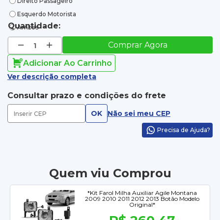
Direito Passageiro
Esquerdo Motorista
Quantidade:
Ambos
Comprar Agora
Adicionar Ao Carrinho
Ver descrição completa
Consultar prazo e condições do frete
OK
Não sei meu CEP
Precisa de Ajuda?
Quem viu Comprou
*Kit Farol Milha Auxiliar Agile Montana
2009 2010 2011 2012 2013 Botão Modelo
Original*