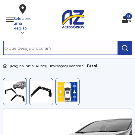
0
Selecione
uma
Região
|
Página inicial
|
Autos
|
Iluminação
|
Dianteira
|
Farol