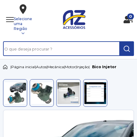
0
Selecione
uma
Região
|
Página inicial
|
Autos
|
Mecânica
|
Motor
|
Injeção
|
Bico Injetor