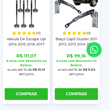
(0)
(0)
Valvula De Escape Up!
Braço Capô Duster 2011
2014 2015 2016 2017
2012 2013 2014 2015
2018 2019 2020 Up 2015
2016 2017 2018 2019
2016 2017 2018 2019
2020 Oroch 2015 2016
2
R$ 111,07
R$ 99,16
2020 2021
2017 2018 19 20
à vista com desconto no
à vista com desconto no
à 
Boleto.
Boleto.
ou em até 11x de
R$ 10,10
ou em até 9x de
R$ 11,02
ou
sem juros
sem juros
COMPRAR
COMPRAR