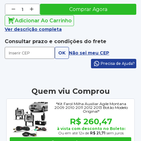
Comprar Agora
Adicionar Ao Carrinho
Ver descrição completa
Consultar prazo e condições do frete
OK
Não sei meu CEP
Precisa de Ajuda?
Quem viu Comprou
*Kit Farol Milha Auxiliar Agile Montana
2009 2010 2011 2012 2013 Botão Modelo
Original*
R$ 260,47
à vista com desconto no Boleto:
Ou em até 12x de
R$ 21,71
sem juros