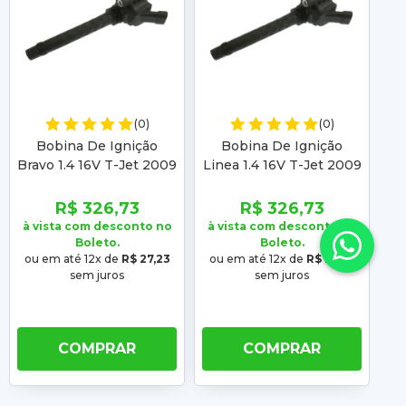
(0)
(0)
Bobina De Ignição
Bobina De Ignição
Bravo 1.4 16V T-Jet 2009
Linea 1.4 16V T-Jet 2009
2010 2011 2012 2013
2010 2011 2012 Gc4096
2
2014 2015 2016 Gc4096
R$ 326,73
R$ 326,73
à vista com desconto no
à vista com desconto no
à 
Boleto.
Boleto.
ou em até 12x de
R$ 27,23
ou em até 12x de
R$ 27,23
o
sem juros
sem juros
COMPRAR
COMPRAR