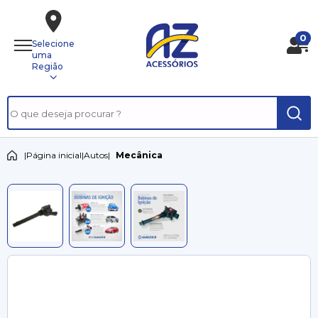
0
Selecione
uma
Região
|
Página inicial
|
Autos
|
Mecânica