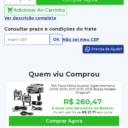
Adicionar Ao Carrinho
Ver descrição completa
Consultar prazo e condições do frete
OK
Não sei meu CEP
Precisa de Ajuda?
Quem viu Comprou
*Kit Farol Milha Auxiliar Agile Montana
2009 2010 2011 2012 2013 Botão Modelo
Original*
R$ 260,47
à vista com desconto no Boleto:
Ou em até 12x de
R$ 21,71
sem juros
Comprar Agora