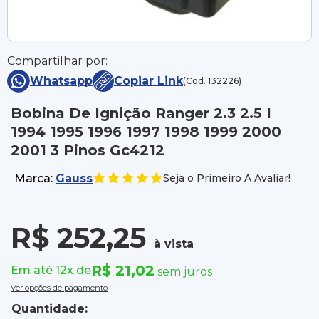
Compartilhar por:
Whatsapp
Copiar Link
(Cod. 132226)
Bobina De Ignição Ranger 2.3 2.5 I
1994 1995 1996 1997 1998 1999 2000
2001 3 Pinos Gc4212
Marca:
Gauss
Seja o Primeiro A Avaliar!
R$ 252,25
à vista
R$ 21,02
Em até 12x de
sem juros
Ver opções de pagamento
Quantidade: