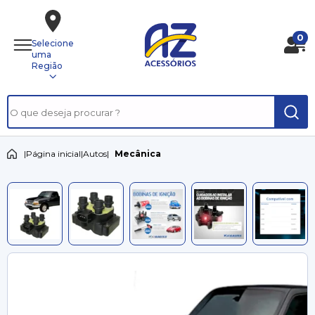
0
Selecione
uma
Região
|
Página inicial
|
Autos
|
Mecânica