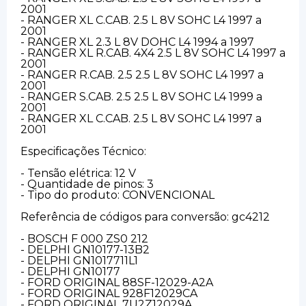
2001
- RANGER XL C.CAB. 2.5 L 8V SOHC L4 1997 a
2001
- RANGER XL 2.3 L 8V DOHC L4 1994 a 1997
- RANGER XL R.CAB. 4X4 2.5 L 8V SOHC L4 1997 a
2001
- RANGER R.CAB. 2.5 2.5 L 8V SOHC L4 1997 a
2001
- RANGER S.CAB. 2.5 2.5 L 8V SOHC L4 1999 a
2001
- RANGER XL C.CAB. 2.5 L 8V SOHC L4 1997 a
2001
Especificações Técnico:
- Tensão elétrica: 12 V
- Quantidade de pinos: 3
- Tipo do produto: CONVENCIONAL
Referência de códigos para conversão: gc4212
- BOSCH F 000 ZS0 212
- DELPHI GN10177-13B2
- DELPHI GN1017711L1
- DELPHI GN10177
- FORD ORIGINAL 88SF-12029-A2A
- FORD ORIGINAL 928F12029CA
- FORD ORIGINAL 7U2Z12029A