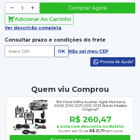
Comprar Agora
Adicionar Ao Carrinho
Ver descrição completa
Consultar prazo e condições do frete
OK
Não sei meu CEP
Precisa de Ajuda?
Quem viu Comprou
*Kit Farol Milha Auxiliar Agile Montana
2009 2010 2011 2012 2013 Botão Modelo
Original*
R$ 260,47
à vista com desconto no Boleto:
Ou em até 12x de
R$ 21,71
sem juros