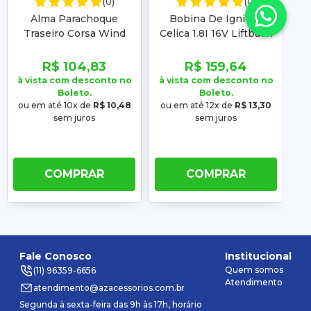
(0)
(0)
Alma Parachoque
Bobina De Ignição
Traseiro Corsa Wind
Celica 1.8I 16V Liftback
E
Super 1994 1995 1996
1993 1994 1995 1996
19
1997 1998 1999 2000
1997 1998 1999 Gc4164
R$ 104,83
R$ 159,64
2001 2002
à vista com desconto no
à vista com desconto no
à 
Boleto.
Boleto.
ou em até 10x de
R$ 10,48
ou em até 12x de
R$ 13,30
o
sem juros
sem juros
COMPRAR
COMPRAR
Fale Conosco
Institucional
Quem somos
(11) 96359-6656
Atendimento
atendimento@azacessorios.com.br
Segunda à sexta-feira das 9h às 17h, horário