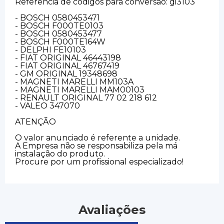
Referência de códigos para conversão: gi3103
- BOSCH 0580453471
- BOSCH F000TE0103
- BOSCH 0580453477
- BOSCH F000TE164W
- DELPHI FE10103
- FIAT ORIGINAL 46443198
- FIAT ORIGINAL 46767419
- GM ORIGINAL 19348698
- MAGNETI MARELLI MM103A
- MAGNETI MARELLI MAM00103
- RENAULT ORIGINAL 77 02 218 612
- VALEO 347070
ATENÇÃO
O valor anunciado é referente a unidade.
A Empresa não se responsabiliza pela má
instalação do produto.
Procure por um profissional especializado!
Avaliações