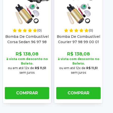
(0)
(0)
Bomba De Combustível
Bomba De Combustível
Bo
Corsa Sedan 96 97 98
Courier 97 98 99 00 01
E
99 00 01 02 03 04 05 06
02 03 04 05 06 07 08
07 08 09 10 11 12 A 16
0910 11 12 13 Gi3103
R$ 138,08
R$ 138,08
Gi3103
à vista com desconto no
à vista com desconto no
à 
Boleto.
Boleto.
ou em até 12x de
R$ 11,51
ou em até 12x de
R$ 11,51
o
sem juros
sem juros
COMPRAR
COMPRAR