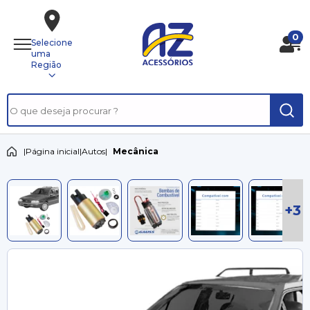
0
Selecione
uma
Região
|
Página inicial
|
Autos
|
Mecânica
+3