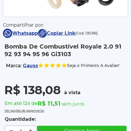
Compartilhar por:
Whatsapp
Copiar Link
(Cod. 135361)
Bomba De Combustível Royale 2.0 91
92 93 94 95 96 Gi3103
Marca:
Gauss
Seja o Primeiro A Avaliar!
R$ 138,08
à vista
R$ 11,51
Em até 12x de
sem juros
Ver opções de pagamento
Quantidade:
Comprar Agora