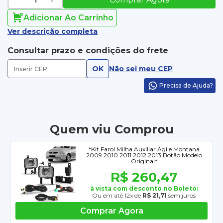
Adicionar Ao Carrinho
Ver descrição completa
Consultar prazo e condições do frete
OK
Não sei meu CEP
Precisa de Ajuda?
Quem viu Comprou
*Kit Farol Milha Auxiliar Agile Montana
2009 2010 2011 2012 2013 Botão Modelo
Original*
R$ 260,47
à vista com desconto no Boleto:
Ou em até 12x de
R$ 21,71
sem juros
Comprar Agora