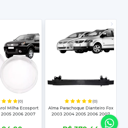
(0)
(0)
rol Milha Ecosport
Alma Parachoque Dianteiro Fox
 2005 2006 2007
2003 2004 2005 2006 2007
5 2006 2007 2008
2008 2009 Spacefox 2006
2009
2007 2008 2009