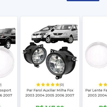
0)
(0)
cosport
Par Farol Auxiliar Milha Fox
Par Lente Fa
6 2007
2003 2004 2005 2006 2007
2003 2004
07 2008
2008 2009 Spacefox 2006
Ranger 200
2007 08 09