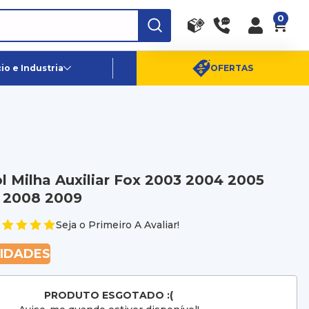
0
RA
PE
Canais de Atendimento
o e Industria
OFERTAS
(11) 96359-6656
SAC:
(11) 4003-0880
l Milha Auxiliar Fox 2003 2004 2005
 2008 2009
Seja o Primeiro A Avaliar!
NIDADES
PRODUTO ESGOTADO :(