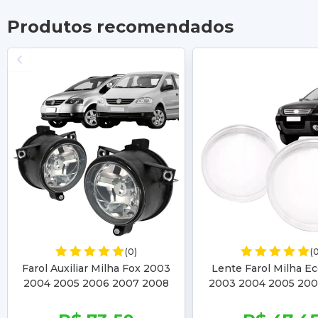
Produtos recomendados
(0)
(
Farol Auxiliar Milha Fox 2003
Lente Farol Milha E
2004 2005 2006 2007 2008
2003 2004 2005 200
2009 Spacefox 2006 2007
Ranger 2005 2006 20
2008 2009
2009