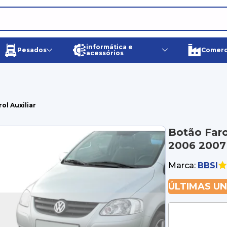
informática e
Pesados
Comerci
acessórios
ol Auxiliar
Botão Faro
2006 2007
Marca:
BBSI
ÚLTIMAS U