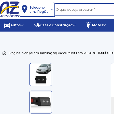
Selecione
uma Região
Autos
Casa e Construção
Motos
|
Página inicial
|
Autos
|
Iluminação
|
Dianteira
|
Kit Farol Auxiliar
|
Botão Far