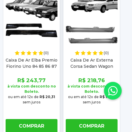
(0)
(0)
Caixa De Ar Elba Premio
Caixa De Ar Externa
C
Fiorino Uno 84 85 86 87
Corsa Sedan Wagon
Pr
88 89 90 91 92 A 96 2
Classic 94/02 4 Portas
87
Portas Com Ponta E
Sem Ponta Sem Lateral
4
R$ 243,77
R$ 218,76
Lateral
Lado Direito
à vista com desconto no
à vista com desconto no
à 
Boleto.
Boleto.
ou em até 12x de
R$ 20,31
ou em até 12x de
R$ 18,23
o
sem juros
sem juros
COMPRAR
COMPRAR