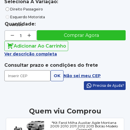
Seleciona A Variação:
Direito Passageiro
Esquerdo Motorista
Quantidade:
Ambos
Comprar Agora
Adicionar Ao Carrinho
Ver descrição completa
Consultar prazo e condições do frete
OK
Não sei meu CEP
Precisa de Ajuda?
Quem viu Comprou
*Kit Farol Milha Auxiliar Agile Montana
2009 2010 2011 2012 2013 Botão Modelo
Original*