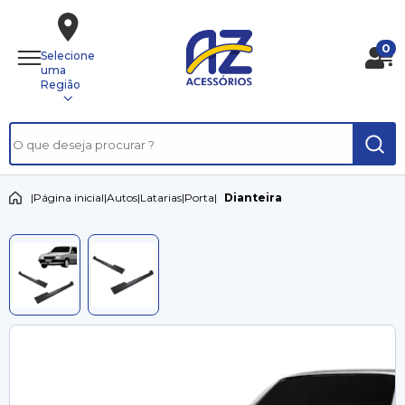
0
Selecione
uma
Região
|
Página inicial
|
Autos
|
Latarias
|
Porta
|
Dianteira