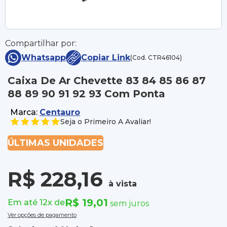
Compartilhar por:
Whatsapp
Copiar Link
(Cod. CTR46104)
Caixa De Ar Chevette 83 84 85 86 87
88 89 90 91 92 93 Com Ponta
Marca:
Centauro
Seja o Primeiro A Avaliar!
ÚLTIMAS UNIDADES
R$ 228,16
à vista
R$ 19,01
Em até 12x de
sem juros
Ver opções de pagamento