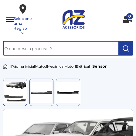
0
Selecione
uma
Região
|
Página inicial
|
Autos
|
Mecânica
|
Motor
|
Elétrica
|
Sensor