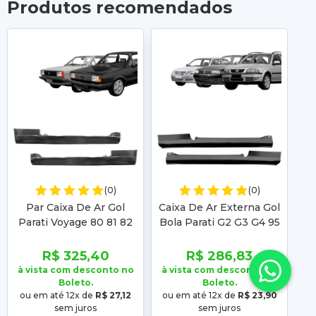
Produtos recomendados
(0)
(0)
Par Caixa De Ar Gol
Caixa De Ar Externa Gol
Parati Voyage 80 81 82
Bola Parati G2 G3 G4 95
V
83 84 85 86 87 88 89 90
96 97 98 99 A 08 2
83
91 92 93 94 Com Lateral
Portas Com Lateral Tipo
R$ 325,40
R$ 286,83
Original
à vista com desconto no
à vista com desconto no
à 
Boleto.
Boleto.
ou em até 12x de
R$ 27,12
ou em até 12x de
R$ 23,90
o
sem juros
sem juros