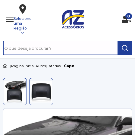
0
Selecione
uma
Região
|
Página inicial
|
Autos
|
Latarias
|
Capo