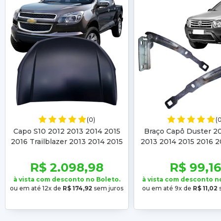
(0)
(
Capo S10 2012 2013 2014 2015
Braço Capô Duster 20
2016 Trailblazer 2013 2014 2015
2013 2014 2015 2016 2
2016
2019 2020 Oroch 20
2017 2018 19 2
R$ 2.098,98
R$ 99,1
à vista com desconto no Boleto.
à vista com desconto n
ou em até 12x de
R$ 174,92
sem juros
ou em até 9x de
R$ 11,02