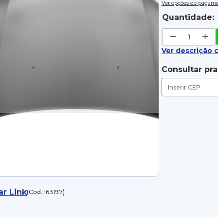
Ver opções de pagam
Quantidade:
Ver descrição 
Consultar pr
ar Link
(Cod. 163197)