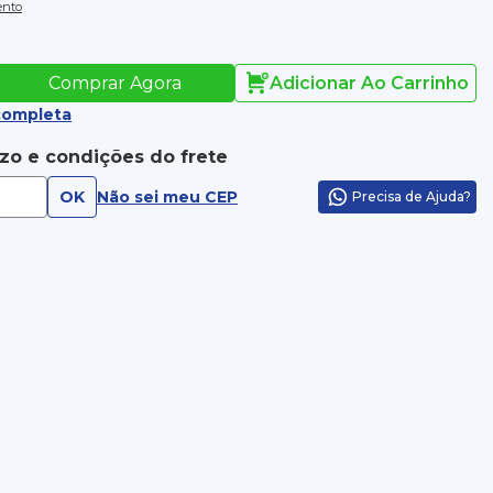
ento
Comprar Agora
Adicionar Ao Carrinho
completa
azo e condições do frete
OK
Não sei meu CEP
Precisa de Ajuda?