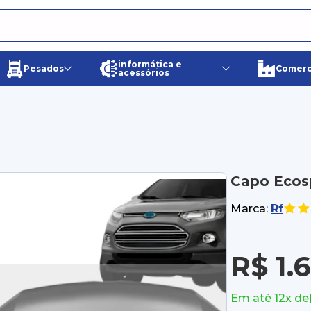
informática e
Pesados
Comerci
acessórios
Capo Ecosp
Marca:
Rf
R$ 1.
Em até 12x de