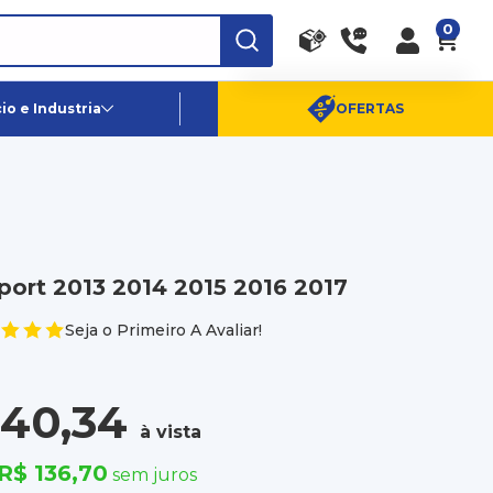
0
RA
PE
Canais de Atendimento
o e Industria
OFERTAS
(11) 96359-6656
SAC:
(11) 4003-0880
ort 2013 2014 2015 2016 2017
Seja o Primeiro A Avaliar!
640,34
à vista
R$ 136,70
sem juros