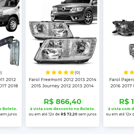
0)
(0)
11 2012
Farol Freemont 2012 2013 2014
Farol Pajer
017 2018
2015 Journey 2012 2013 2014
2016 2017 
15 2016
2015 2016 2017 2018 Cromado
2013 2014
0
6
R$ 866,40
R$ 
o Boleto.
à vista com desconto no Boleto.
à vista com 
sem juros
ou em até 12x de
R$ 72,20
sem juros
ou em até 12x 