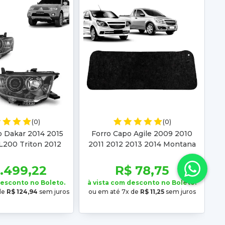
(0)
(0)
o Dakar 2014 2015
Forro Capo Agile 2009 2010
L200 Triton 2012
2011 2012 2013 2014 Montana
 2015 2016 Fumê
2011 2012 2013 2014 2015 2016
2017 2018 2019
1.499,22
R$ 78,75
desconto no Boleto.
à vista com desconto no Boleto.
de
R$ 124,94
sem juros
ou em até 7x de
R$ 11,25
sem juros