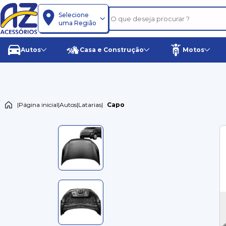
Selecione
uma Região
Autos
Casa e Construção
Motos
|
Página inicial
|
Autos
|
Latarias
|
Capo