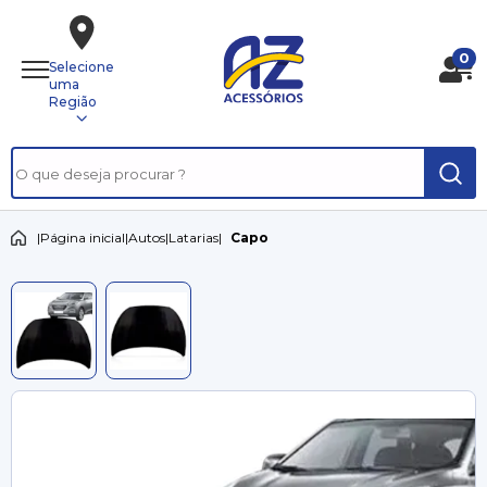
0
Selecione
uma
Região
|
Página inicial
|
Autos
|
Latarias
|
Capo