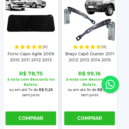
(0)
(0)
Forro Capo Agile 2009
Braço Capô Duster 2011
C
2010 2011 2012 2013
2012 2013 2014 2015
2014 Montana 2011 2012
2016 2017 2018 2019
2013 2014 2015 2016
2020 Oroch 2015 2016
2
R$ 78,75
R$ 99,16
2017 2018 2019
2017 2018 19 20
à vista com desconto no
à vista com desconto no
à 
Boleto.
Boleto.
ou em até 7x de
R$ 11,25
ou em até 9x de
R$ 11,02
o
sem juros
sem juros
COMPRAR
COMPRAR