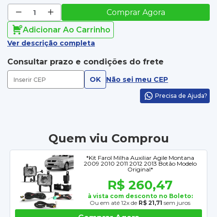
Comprar Agora
Adicionar Ao Carrinho
Ver descrição completa
Consultar prazo e condições do frete
OK
Não sei meu CEP
Precisa de Ajuda?
Quem viu Comprou
*Kit Farol Milha Auxiliar Agile Montana
2009 2010 2011 2012 2013 Botão Modelo
Original*
R$ 260,47
à vista com desconto no Boleto:
Ou em até 12x de
R$ 21,71
sem juros