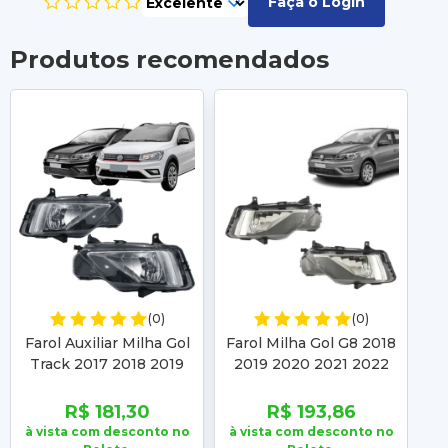
Faça o Login
Produtos recomendados
(0)
(0)
Farol Auxiliar Milha Gol
Farol Milha Gol G8 2018
Fa
Track 2017 2018 2019
2019 2020 2021 2022
2
2020 2021 2022 Gol
Saveiro G7 2017 2018
S
2018 2019 2020 2021
2019 2020 2021 2022
2
R$ 181,30
R$ 193,86
2022
à vista com desconto no
à vista com desconto no
à 