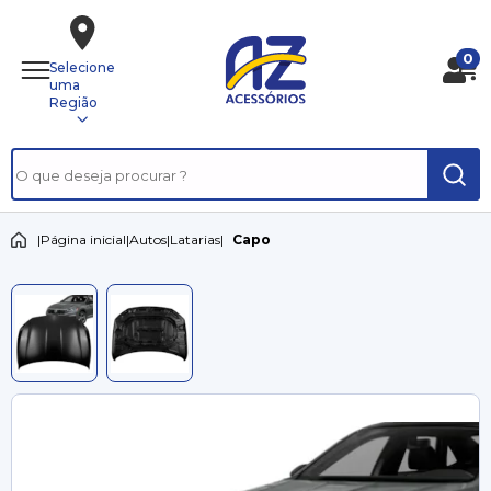
0
Selecione
uma
Região
|
Página inicial
|
Autos
|
Latarias
|
Capo