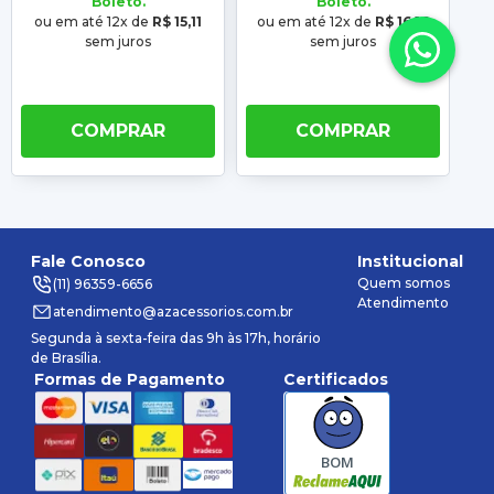
Boleto.
Boleto.
ou em até 12x de
R$ 15,11
ou em até 12x de
R$ 16,16
o
sem juros
sem juros
COMPRAR
COMPRAR
Fale Conosco
Institucional
Quem somos
(11) 96359-6656
Atendimento
atendimento@azacessorios.com.br
Segunda à sexta-feira das 9h às 17h, horário
de Brasília.
Formas de Pagamento
Certificados
BOM