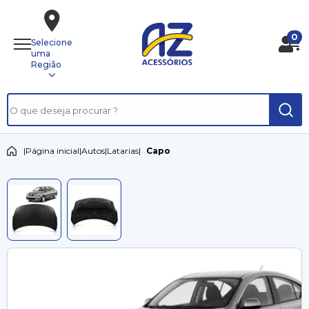
0
Selecione
uma
Região
|
Página inicial
|
Autos
|
Latarias
|
Capo