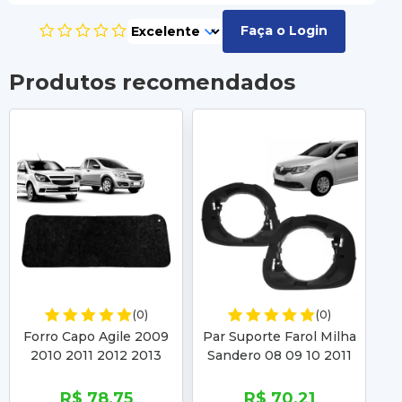
Faça o Login
Produtos recomendados
(0)
(0)
Forro Capo Agile 2009
Par Suporte Farol Milha
Ra
2010 2011 2012 2013
Sandero 08 09 10 2011
2014 Montana 2011 2012
2012 2013 2014 Duster
2013 2014 2015 2016
2010 2011 2012 2013
R$ 78,75
R$ 70,21