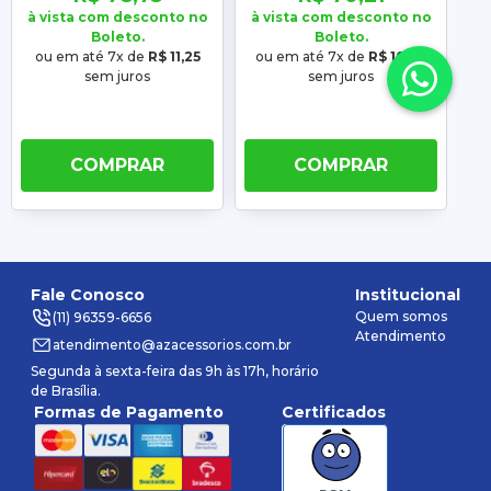
2017 2018 2019
2014 2015
à vista com desconto no
à vista com desconto no
à 
Boleto.
Boleto.
ou em até 7x de
R$ 11,25
ou em até 7x de
R$ 10,03
ou
sem juros
sem juros
COMPRAR
COMPRAR
Fale Conosco
Institucional
Quem somos
(11) 96359-6656
Atendimento
atendimento@azacessorios.com.br
Segunda à sexta-feira das 9h às 17h, horário
de Brasília.
Formas de Pagamento
Certificados