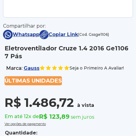
Compartilhar por:
Whatsapp
Copiar Link
(Cod. Gssge1106)
Eletroventilador Cruze 1.4 2016 Ge1106
7 Pás
Marca:
Gauss
Seja o Primeiro A Avaliar!
ÚLTIMAS UNIDADES
R$ 1.486,72
à vista
R$ 123,89
Em até 12x de
sem juros
Ver opções de pagamento
Quantidade: