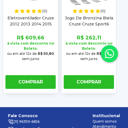
(0)
(0)
Eletroventilador Cruze
Jogo De Bronzina Biela
Jo
2012 2013 2014 2015
Cruze Cruze Sport6
2016 Ge1108 7 Pás
Tracker 2011 2012 2013
Tr
2014 2015 2016
R$ 609,66
R$ 262,11
à vista com desconto no
à vista com desconto no
à 
Boleto.
Boleto.
ou em até 12x de
R$ 50,80
ou em até 12x de
R$ 21,84
ou
sem juros
sem juros
COMPRAR
COMPRAR
Fale Conosco
Institucional
Quem somos
(11) 96359-6656
Atendimento