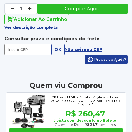
Comprar Agora
Adicionar Ao Carrinho
Ver descrição completa
Consultar prazo e condições do frete
OK
Não sei meu CEP
Precisa de Ajuda?
Quem viu Comprou
*Kit Farol Milha Auxiliar Agile Montana
2009 2010 2011 2012 2013 Botão Modelo
Original*
R$ 260,47
à vista com desconto no Boleto:
Ou em até 12x de
R$ 21,71
sem juros