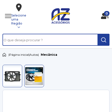
0
Selecione
uma
Região
|
Página inicial
|
Autos
|
Mecânica