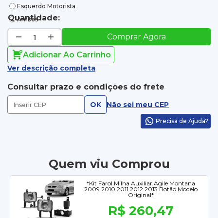
Esquerdo Motorista
Quantidade:
Ambos
Comprar Agora
Adicionar Ao Carrinho
Ver descrição completa
Consultar prazo e condições do frete
OK
Não sei meu CEP
Precisa de Ajuda?
Quem viu Comprou
*Kit Farol Milha Auxiliar Agile Montana
2009 2010 2011 2012 2013 Botão Modelo
Original*
R$ 260,47