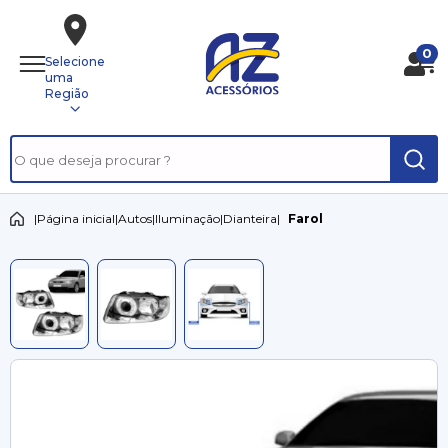
0
Selecione
uma
Região
|
Página inicial
|
Autos
|
Iluminação
|
Dianteira
|
Farol