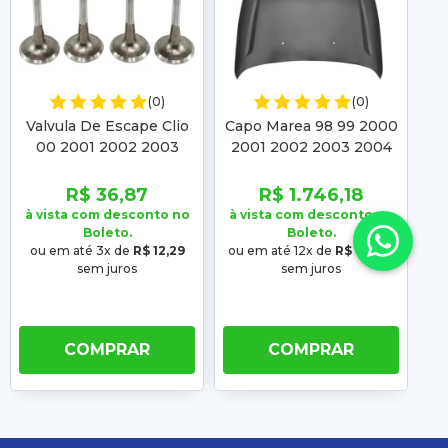
(0)
(0)
Valvula De Escape Clio
Capo Marea 98 99 2000
00 2001 2002 2003
2001 2002 2003 2004
Pe
2004 2005 2006
2005 2006 2007 Brava
2
Kangoo 2002 2003
99 2000 2001 2002
R$ 36,87
R$ 1.746,18
2004 2005 2006 2007
2003
20
à vista com desconto no
à vista com desconto no
à 
Boleto.
Boleto.
ou em até 3x de
R$ 12,29
ou em até 12x de
R$ 145,52
o
sem juros
sem juros
COMPRAR
COMPRAR