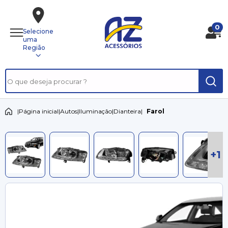
0
Selecione
uma
Região
|
Página inicial
|
Autos
|
Iluminação
|
Dianteira
|
Farol
+1