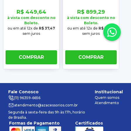
2013 2014 2015 Prisma
2012 2013 2014 2015
20
2007 2008 2009 2010
Prisma 2007 2008
R$ 449,64
R$ 899,29
2011 2012
2009 2010 2011 2012
à vista com desconto no
à vista com desconto no
à 
Boleto.
Boleto.
ou em até 12x de
R$ 37,47
ou em até 12x de
R$ 74,94
o
sem juros
sem juros
COMPRAR
COMPRAR
Fale Conosco
Institucional
Quem somos
(11) 96359-6656
Atendimento
atendimento@azacessorios.com.br
Segunda à sexta-feira das 9h às 17h, horário
de Brasília.
Formas de Pagamento
Certificados