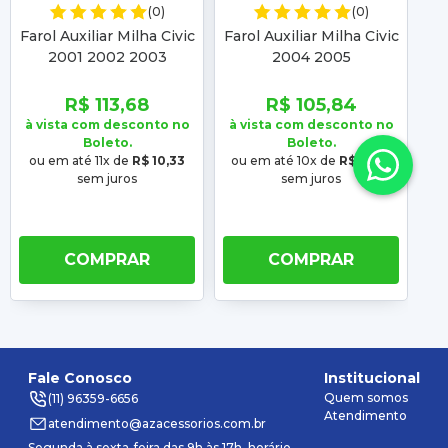
(0)
(0)
Farol Auxiliar Milha Civic
Farol Auxiliar Milha Civic
Far
2001 2002 2003
2004 2005
R$ 113,68
R$ 105,84
à vista com desconto no
à vista com desconto no
à 
Boleto.
Boleto.
ou em até 11x de
R$ 10,33
ou em até 10x de
R$ 10,58
o
sem juros
sem juros
COMPRAR
COMPRAR
Fale Conosco
Institucional
Quem somos
(11) 96359-6656
Atendimento
atendimento@azacessorios.com.br
Segunda à sexta-feira das 9h às 17h, horário