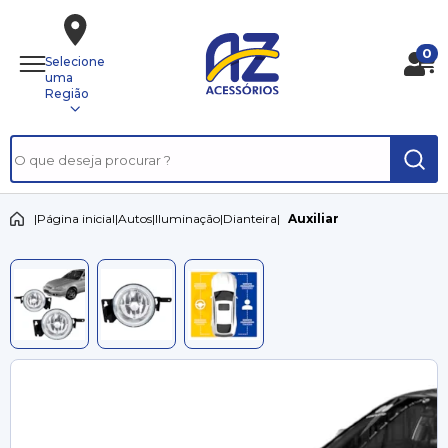
0
Selecione
uma
Região
|
Página inicial
|
Autos
|
Iluminação
|
Dianteira
|
Auxiliar