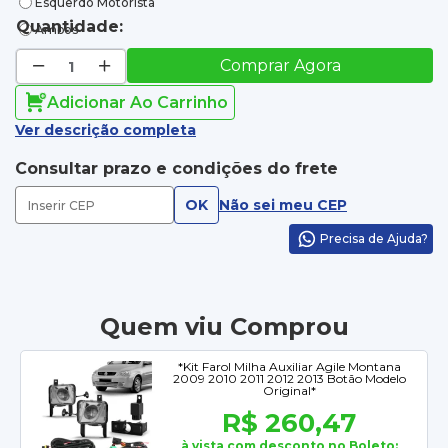
Esquerdo Motorista
Quantidade:
Ambos
Comprar Agora
Adicionar Ao Carrinho
Ver descrição completa
Consultar prazo e condições do frete
OK
Não sei meu CEP
Precisa de Ajuda?
Quem viu Comprou
*Kit Farol Milha Auxiliar Agile Montana
2009 2010 2011 2012 2013 Botão Modelo
Original*
R$ 260,47
à vista com desconto no Boleto: