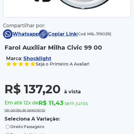
Compartilhar por:
Whatsapp
Copiar Link
(Cod. MSL-111902R)
Farol Auxiliar Milha Civic 99 00
Marca:
Shocklight
Seja o Primeiro A Avaliar!
R$ 137,20
à vista
R$ 11,43
Em até 12x de
sem juros
Ver opções de pagamento
Seleciona A Variação:
Direito Passageiro