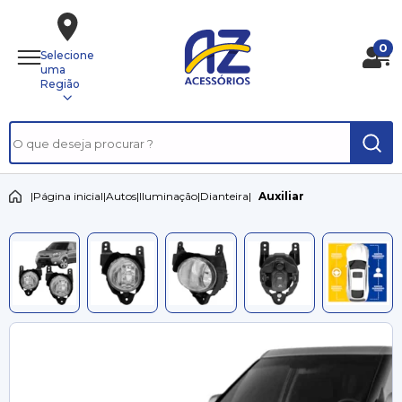
0
Selecione
uma
Região
|
Página inicial
|
Autos
|
Iluminação
|
Dianteira
|
Auxiliar