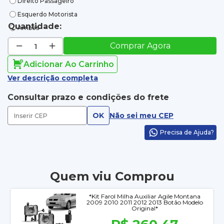
Direito Passageiro
Esquerdo Motorista
Quantidade:
Ambos
Comprar Agora
Adicionar Ao Carrinho
Ver descrição completa
Consultar prazo e condições do frete
OK
Não sei meu CEP
Precisa de Ajuda?
Quem viu Comprou
*Kit Farol Milha Auxiliar Agile Montana
2009 2010 2011 2012 2013 Botão Modelo
Original*