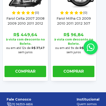
(0)
(0)
Farol Celta 2007 2008
Farol Milha C3 2009
Fa
2009 2010 2011 2012
2010 2011 2012 307
2
2013 2014 2015 Prisma
2007 2008 2009 2010
2007 2008 2009 2010
R$ 449,64
R$ 96,84
2011 2012
à vista com desconto no
à vista com desconto no
à 
Boleto.
Boleto.
ou em até 12x de
R$ 37,47
ou em até 9x de
R$ 10,76
ou
sem juros
sem juros
COMPRAR
COMPRAR
Fale Conosco
Institucional
Quem somos
(11) 96359-6656