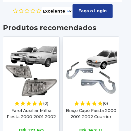
Faça o Login
Produtos recomendados
(0)
(0)
Farol Auxiliar Milha
Braço Capô Fiesta 2000
Ca
Fiesta 2000 2001 2002
2001 2002 Courrier
2
Street 2003 2004
2000 2001 2002 2003
2
Courier 2000 2001
2004 2005 2006 2007
R$ 117,60
R$ 162,11