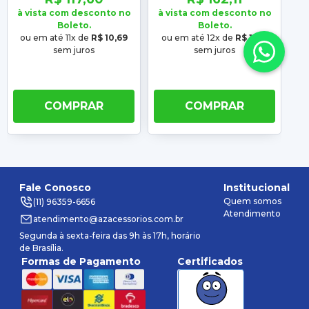
2002 2003 04 05 06 07
2008 2009 2010 201
à vista com desconto no
à vista com desconto no
à 
Boleto.
Boleto.
ou em até 11x de
R$ 10,69
ou em até 12x de
R$ 13,51
ou
sem juros
sem juros
COMPRAR
COMPRAR
Fale Conosco
Institucional
Quem somos
(11) 96359-6656
Atendimento
atendimento@azacessorios.com.br
Segunda à sexta-feira das 9h às 17h, horário
de Brasília.
Formas de Pagamento
Certificados