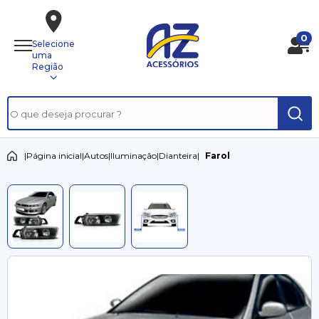
0
Selecione
uma
Região
|
Página inicial
|
Autos
|
Iluminação
|
Dianteira
|
Farol