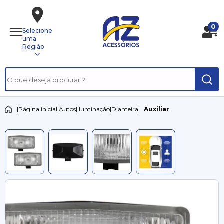
0
Selecione
uma
Região
|
Página inicial
|
Autos
|
Iluminação
|
Dianteira
|
Auxiliar