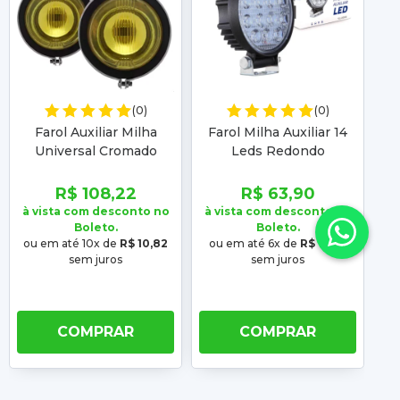
(0)
(0)
Farol Auxiliar Milha
Farol Milha Auxiliar 14
F
Universal Cromado
Leds Redondo
Ambar
Universal 6000K 10/30V
Un
3780Lm
R$ 108,22
R$ 63,90
à vista com desconto no
à vista com desconto no
à 
Boleto.
Boleto.
ou em até 10x de
R$ 10,82
ou em até 6x de
R$ 10,65
o
sem juros
sem juros
COMPRAR
COMPRAR