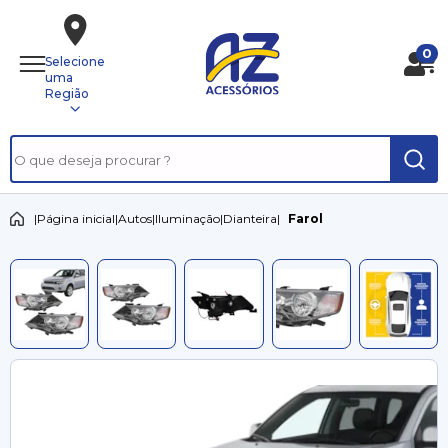
0
Selecione
uma
Região
|
Página inicial
|
Autos
|
Iluminação
|
Dianteira
|
Farol