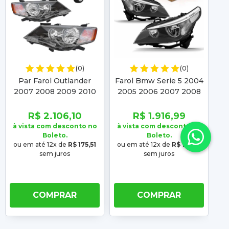
(0)
(0)
Par Farol Outlander
Farol Bmw Serie 5 2004
F
2007 2008 2009 2010
2005 2006 2007 2008
2
Foco Duplo Mascara
2009 2010 Foco Duplo
2
Negra
Mascara Negra
2
R$ 2.106,10
R$ 1.916,99
à vista com desconto no
à vista com desconto no
à 
Boleto.
Boleto.
ou em até 12x de
R$ 175,51
ou em até 12x de
R$ 159,75
ou
sem juros
sem juros
COMPRAR
COMPRAR