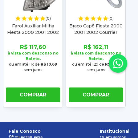
(0)
(0)
Farol Auxiliar Milha
Braço Capô Fiesta 2000
Ca
Fiesta 2000 2001 2002
2001 2002 Courrier
2
Street 2003 2004
2000 2001 2002 2003
2
Courier 2000 2001
2004 2005 2006 2007
R$ 117,60
R$ 162,11
2002 2003 04 05 06 07
2008 2009 2010 201
à vista com desconto no
à vista com desconto no
à 
Boleto.
Boleto.
ou em até 11x de
R$ 10,69
ou em até 12x de
R$ 13,51
ou
sem juros
sem juros
COMPRAR
COMPRAR
Fale Conosco
Institucional
Quem somos
(11) 96359-6656