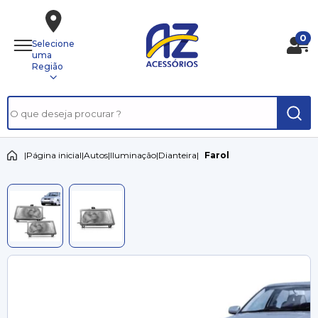
0
Selecione
uma
Região
|
Página inicial
|
Autos
|
Iluminação
|
Dianteira
|
Farol