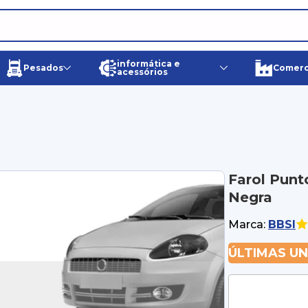
informática e
Pesados
Comerci
acessórios
Farol Punt
Negra
Marca:
BBSI
ÚLTIMAS U