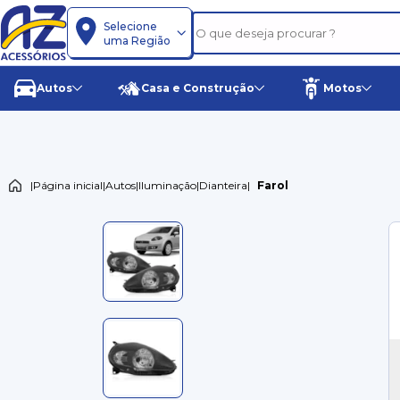
Selecione
uma Região
Autos
Casa e Construção
Motos
|
Página inicial
|
Autos
|
Iluminação
|
Dianteira
|
Farol