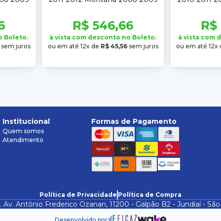
gra
2010 Mascara Negra Manual
Prisma 200
2
6
R$ 546,66
R$
o Boleto.
à vista com desconto no Boleto.
à vista com 
sem juros
ou em até 12x de
R$ 45,56
sem juros
ou em até 12x
Institucional
Formas de Pagamento
Quem somos
Atendimento
Política de Privacidade
Política de Compra
. Av. Antônio Frederico Ozanan, 11200 - Galpão B2 - Jundiaí - 
Desenvolvido por: