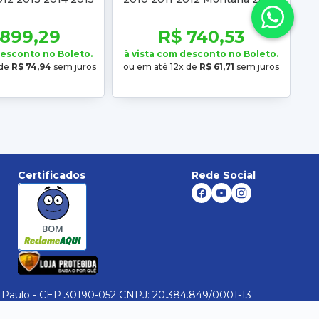
7 2008 2009 2010
2009 2010 Mascara Negra
011 2012
 899,29
R$ 740,53
desconto no Boleto.
à vista com desconto no Boleto.
 de
R$ 74,94
sem juros
ou em até 12x de
R$ 61,71
sem juros
Certificados
Rede Social
BOM
São Paulo - CEP 30190-052 CNPJ: 20.384.849/0001-13