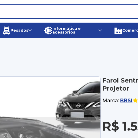
informática e
Pesados
Comerci
acessórios
Farol Sent
Projetor
Marca:
BBSI
R$ 1.