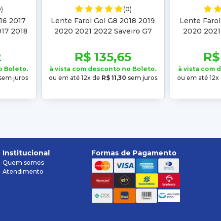
0)
(0)
016 2017
Lente Farol Gol G8 2018 2019
Lente Farol
017 2018
2020 2021 2022 Saveiro G7
2020 2021
2022
2016 2017 2018 2019 2020 2021
2016 2017 2
2022
2
R$ 135,65
R$
o Boleto.
à vista com desconto no Boleto.
à vista com 
sem juros
ou em até 12x de
R$ 11,30
sem juros
ou em até 12x
Institucional
Formas de Pagamento
Quem somos
Atendimento