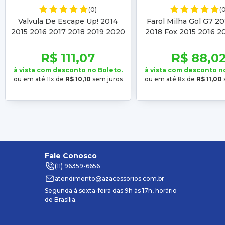
(0)
(
Valvula De Escape Up! 2014
Farol Milha Gol G7 2
2015 2016 2017 2018 2019 2020
2018 Fox 2015 2016 2
Up 2015 2016 2017 2018 2019
2019 2020 2021 
2020 2021
R$ 111,07
R$ 88,0
à vista com desconto no Boleto.
à vista com desconto n
ou em até 11x de
R$ 10,10
sem juros
ou em até 8x de
R$ 11,00
Fale Conosco
(11) 96359-6656
atendimento@azacessorios.com.br
Segunda à sexta-feira das 9h às 17h, horário
de Brasília.