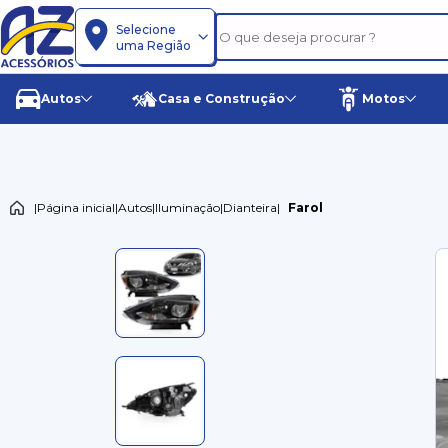
Selecione
uma Região
Autos
Casa e Construção
Motos
|
Página inicial
|
Autos
|
Iluminação
|
Dianteira
|
Farol