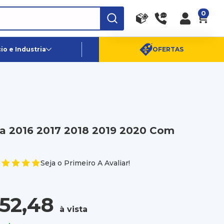
0
RA
PE
Canais de Atendimento
o e Industria
OFERTAS
(11) 96359-6656
SAC:
(11) 4003-0880
ra 2016 2017 2018 2019 2020 Com
Seja o Primeiro A Avaliar!
552,48
à vista