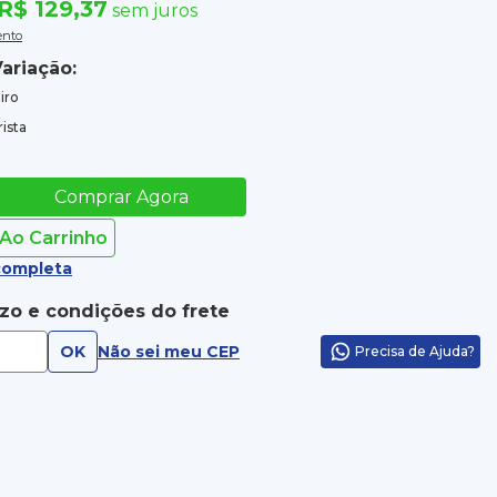
R$ 129,37
sem juros
ento
ariação:
iro
ista
Comprar Agora
 Ao Carrinho
completa
azo e condições do frete
OK
Não sei meu CEP
Precisa de Ajuda?