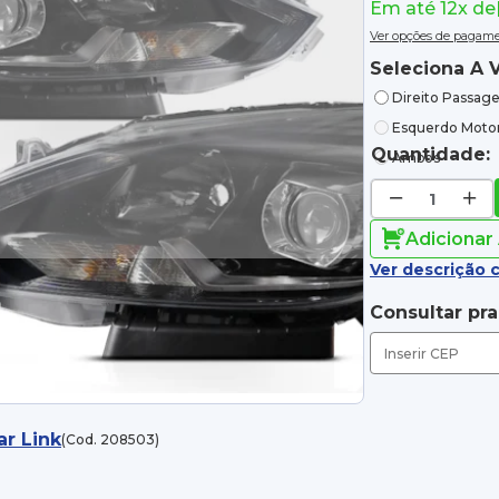
Em até 12x de
Ver opções de pagam
Seleciona A V
Direito Passage
Esquerdo Motor
Quantidade:
Ambos
Adicionar
Ver descrição 
Consultar pr
ar Link
(Cod. 208503)