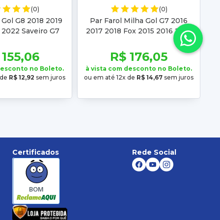
(0)
(0)
 Gol G8 2018 2019
Par Farol Milha Gol G7 2016
 2022 Saveiro G7
2017 2018 Fox 2015 2016 2017
018 2019 2020 2021
2018 2019 2020 2021 2022
2022
 155,06
R$ 176,05
desconto no Boleto.
à vista com desconto no Boleto.
 de
R$ 12,92
sem juros
ou em até 12x de
R$ 14,67
sem juros
Certificados
Rede Social
BOM