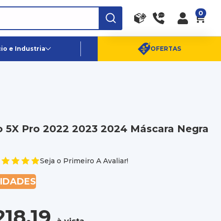
0
RA
PE
Canais de Atendimento
o e Industria
OFERTAS
(11) 96359-6656
SAC:
(11) 4003-0880
o 5X Pro 2022 2023 2024 Máscara Negra
Seja o Primeiro A Avaliar!
NIDADES
218,19