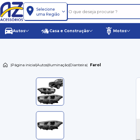
Selecione
uma Região
Autos
Casa e Construção
Motos
|
Página inicial
|
Autos
|
Iluminação
|
Dianteira
|
Farol