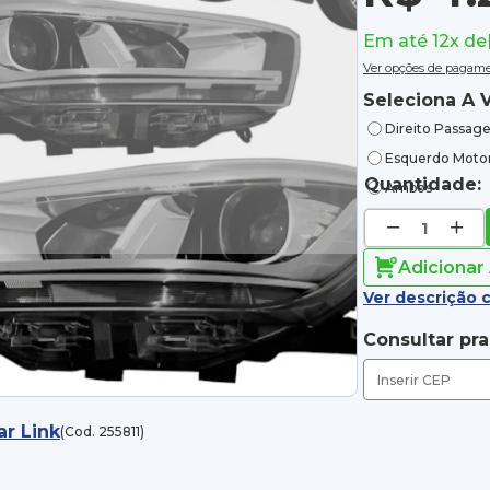
Em até 12x de
Ver opções de pagam
Seleciona A V
Direito Passage
Esquerdo Motor
Quantidade:
Ambos
Adicionar
Ver descrição 
Consultar pr
ar Link
(Cod. 255811)