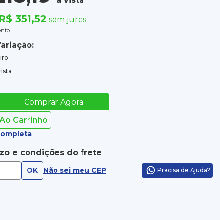
à vista
R$ 351,52
sem juros
ento
ariação:
iro
ista
Comprar Agora
 Ao Carrinho
completa
azo e condições do frete
OK
Não sei meu CEP
Precisa de Ajuda?