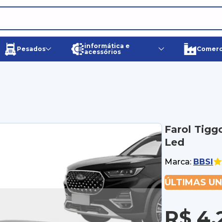
informática e
Pesados
Comerci
acessórios
Farol Tigg
Led
Marca:
BBSI
ÚLTIMAS U
R$ 4.