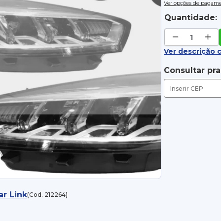
Ver opções de pagam
Quantidade:
Ver descrição 
Consultar pr
ar Link
(Cod. 212264)