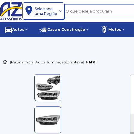
Selecione
uma Região
Autos
Casa e Construção
Motos
|
Página inicial
|
Autos
|
Iluminação
|
Dianteira
|
Farol