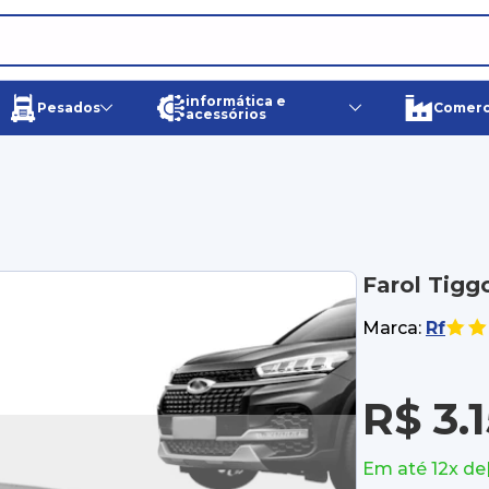
informática e
Pesados
Comerci
acessórios
Farol Tigg
Marca:
Rf
R$ 3.
Em até 12x de