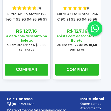
(0)
(0)
Filtro Ar Do Motor 12-
Filtro Ar Do Motor 1214
140 T 92 93 94 95 96 97
C 90 91 92 93 94 95 96
15
98 99 00
97 98
13
R$ 127,16
R$ 127,16
à vista com desconto no
à vista com desconto no
à 
Boleto.
Boleto.
ou em até 12x de
R$ 10,60
ou em até 12x de
R$ 10,60
ou
sem juros
sem juros
COMPRAR
COMPRAR
Fale Conosco
Institucional
Quem somos
(11) 96359-6656
Atendimento
atendimento@azacessorios.com.br