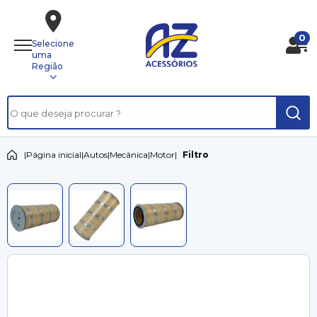
0
Selecione
uma
Região
|
Página inicial
|
Autos
|
Mecânica
|
Motor
|
Filtro