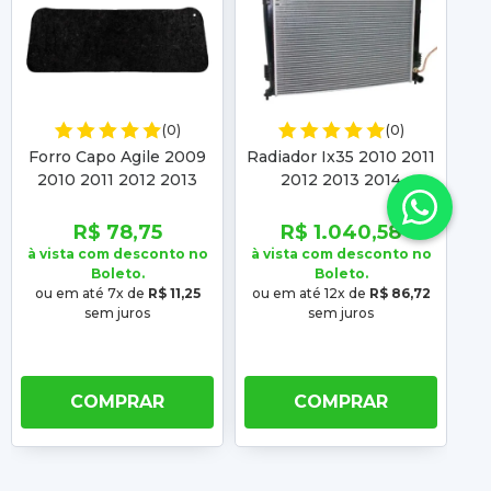
(0)
(0)
Forro Capo Agile 2009
Radiador Ix35 2010 2011
Pa
2010 2011 2012 2013
2012 2013 2014
S
2014 Montana 2011 2012
Sportage 2011 2012
2
2013 2014 2015 2016
2013 2014 2015 2016
R$ 78,75
R$ 1.040,58
2017 2018 2019
Automático Manual
à vista com desconto no
à vista com desconto no
à 
Boleto.
Boleto.
ou em até 7x de
R$ 11,25
ou em até 12x de
R$ 86,72
o
sem juros
sem juros
COMPRAR
COMPRAR