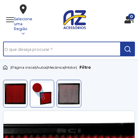
0
Selecione
uma
Região
|
Página inicial
|
Autos
|
Mecânica
|
Motor
|
Filtro