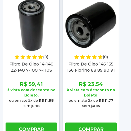
(0)
(0)
Filtro De Óleo 14-140
Filtro De Óleo 145 155
Fi
22-140 7-100 7-110S
156 Fiorino 88 89 90 91
Do
7.110S Co 81 82 83 84 85
92 93 94 95 96 97 98 99
2
86 87 88 89 90 91 92 93
00 01 02 03 04
2
R$ 59,41
R$ 23,54
94
à vista com desconto no
à vista com desconto no
à 
Boleto.
Boleto.
ou em até 5x de
R$ 11,88
ou em até 2x de
R$ 11,77
o
sem juros
sem juros
COMPRAR
COMPRAR