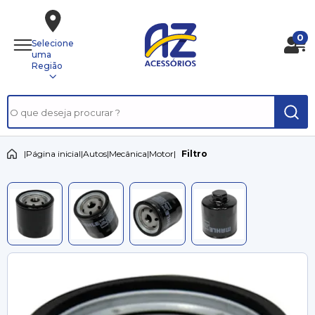
0
Selecione
uma
Região
|
Página inicial
|
Autos
|
Mecânica
|
Motor
|
Filtro