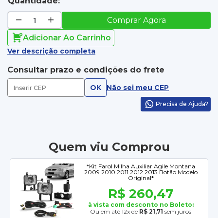
Quantidade:
Comprar Agora
Adicionar Ao Carrinho
Ver descrição completa
Consultar prazo e condições do frete
OK
Não sei meu CEP
Precisa de Ajuda?
Quem viu Comprou
*Kit Farol Milha Auxiliar Agile Montana
2009 2010 2011 2012 2013 Botão Modelo
Original*
R$ 260,47
à vista com desconto no Boleto:
Ou em até 12x de
R$ 21,71
sem juros