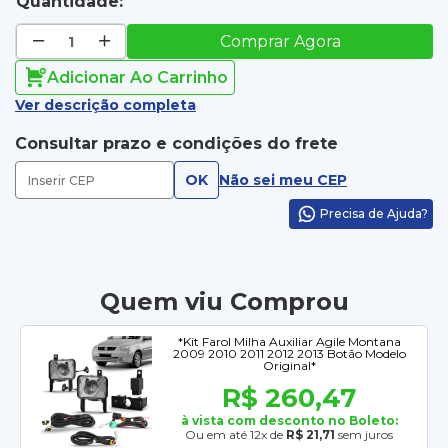
Quantidade:
Comprar Agora
Adicionar Ao Carrinho
Ver descrição completa
Consultar prazo e condições do frete
OK
Não sei meu CEP
Precisa de Ajuda?
Quem viu Comprou
*Kit Farol Milha Auxiliar Agile Montana
2009 2010 2011 2012 2013 Botão Modelo
Original*
R$ 260,47
à vista com desconto no Boleto:
Ou em até 12x de
R$ 21,71
sem juros