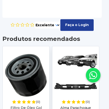
Faça o Login
Produtos recomendados
Fa
(0)
(0)
V
Filtro De Óleo Gol
Alma Parachoque