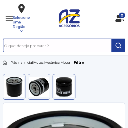
0
Selecione
uma
Região
|
Página inicial
|
Autos
|
Mecânica
|
Motor
|
Filtro