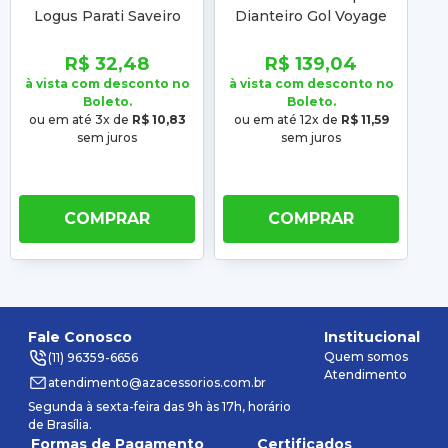
Po
Logus Parati Saveiro
Dianteiro Gol Voyage
Voyage 89 90 91 92 93
Saveiro G5 G6 G7 G8 09
94 95 96 97
10 11 12 13 14 A 22
à 
R$ 32,48
R$ 139,04
Saveiro G8 17 A 23
à vista com desconto no
à vista com desconto no
o
Boleto.
Boleto.
ou em até 3x de
R$ 10,83
ou em até 12x de
R$ 11,59
sem juros
sem juros
COMPRAR
COMPRAR
Fale Conosco
Institucional
Quem somos
(11) 96359-6656
Atendimento
atendimento@azacessorios.com.br
Segunda à sexta-feira das 9h às 17h, horário
de Brasília.
Formas de Pagamento
Certificados